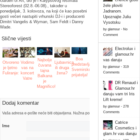
Garden of Art, dio je i Kalypsovog festivala
žele ploviti
Stereoforest (02.8.-06.08)., također u
Jadranom.
ponedjeljak, 3. kolovoza, na koji će kao posebni
gosti večeri nastupiti vrhunski DJ-i i producenti
Upoznajte Juliu
Dimitri Vangelis & Wyman, Sam Feldt i Danny
Vysotsku
Wade.
by
glamour
-
No
Comment
Slične vijesti
Electrolux i
glamour.hr
Boa
Najbolje
vas daruju
Otvoreno
Vodimo
Ljubavnica
predstavlja
čuvana
by
glamour
-
319
je ljetno
vas na
ili druga
Svemirskog
tajna
Comments
Fuliranje:
koncert
žena?
prijatelja!
Balkana
Vatre
je
DR Renaud i
Magnifico!
Glamour.hr
daruju vam tri Iris
Lift kreme!
Dodaj komentar
by
glamour
-
278
Comments
Vaša adresa e-pošte neće biti objavljena. Nužna polja su označena s
Catrice
Ime
Cosmetics i
glam.hr vas daruju