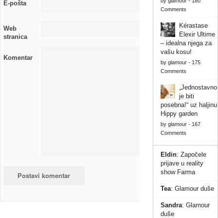
by
glamour
-
180
E-pošta
Comments
Kérastase
Web
Elexir Ultime
stranica
– idealna njega za
vašu kosu!
Komentar
by
glamour
-
175
Comments
„Jednostavno
je biti
posebna!“ uz haljinu
Hippy garden
by
glamour
-
167
Comments
Eldin
:
Započele
prijave u reality
show Farma
Tea
:
Glamour duše
Sandra
:
Glamour
duše