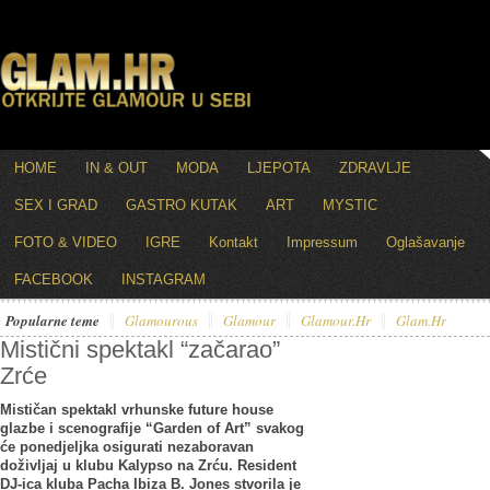
HOME
IN & OUT
MODA
LJEPOTA
ZDRAVLJE
SEX I GRAD
GASTRO KUTAK
ART
MYSTIC
FOTO & VIDEO
IGRE
Kontakt
Impressum
Oglašavanje
FACEBOOK
INSTAGRAM
Popularne teme
Glamourous
Glamour
Glamour.hr
Glam.hr
Mistični spektakl “začarao”
Zrće
Mističan spektakl vrhunske future house
glazbe i scenografije “Garden of Art” svakog
će ponedjeljka osigurati nezaboravan
doživljaj u klubu Kalypso na Zrću. Resident
DJ-ica kluba Pacha Ibiza B. Jones stvorila je