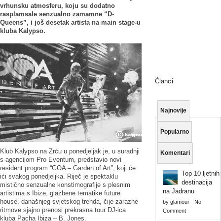
vrhunsku atmosferu, koju su dodatno
rasplamsale senzualno zamamne “D-
Queens”, i još desetak artista na main stage-u
kluba Kalypso.
Članci
Najnovije
Popularno
Klub Kalypso na Zrću u ponedjeljak je, u suradnji
Komentari
s agencijom Pro Eventum, predstavio novi
resident program “GOA – Garden of Art”, koji će
Top 10 ljetnih
ići svakog ponedjeljka. Riječ je spektaklu
destinacija
mistično senzualne konstimografije s plesnim
na Jadranu
artistima s Ibize, glazbene tematike future
house, današnjeg svjetskog trenda, čije zarazne
by
glamour
-
No
ritmove sjajno prenosi prekrasna tour DJ-ica
Comment
kluba Pacha Ibiza – B. Jones.