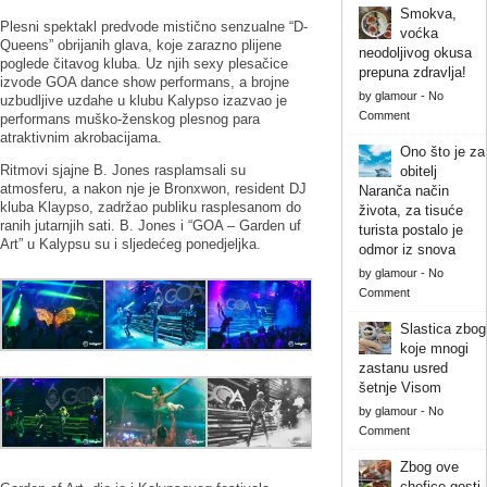
Smokva,
Plesni spektakl predvode mistično senzualne “D-
voćka
Queens” obrijanih glava, koje zarazno plijene
neodoljivog okusa
poglede čitavog kluba. Uz njih sexy plesačice
prepuna zdravlja!
izvode GOA dance show performans, a brojne
by
glamour
-
No
uzbudljive uzdahe u klubu Kalypso izazvao je
Comment
performans muško-ženskog plesnog para
atraktivnim akrobacijama.
Ono što je za
Ritmovi sjajne B. Jones rasplamsali su
obitelj
atmosferu, a nakon nje je Bronxwon, resident DJ
Naranča način
kluba Klaypso, zadržao publiku rasplesanom do
života, za tisuće
ranih jutarnjih sati. B. Jones i “GOA – Garden uf
turista postalo je
Art” u Kalypsu su i sljedećeg ponedjeljka.
odmor iz snova
by
glamour
-
No
Comment
Slastica zbog
koje mnogi
zastanu usred
šetnje Visom
by
glamour
-
No
Comment
Zbog ove
chefice gosti