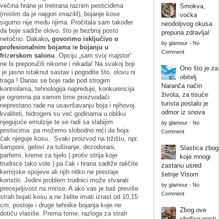
večina hrane je tretirana raznim pesticidima
Smokva,
(mislim da je najgori imazilil), bojanje kose
voćka
sigurno nije među njima. Pročitala sam također
neodoljivog okusa
da boje sadrže olovo, što je bezbroj posto
prepuna zdravlja!
netočno. Dakako
, govorimo isključivo o
by
glamour
-
No
profesionalnim bojama
t
e
bojanju u
Comment
fri
z
erskom salonu
. Opciju „sam svoj majstor“
ne bi preporučili nikome i nikada! Na svakoj boji
Ono što je za
je jasno istaknut sastav i pogodite što, olovu ni
obitelj
traga ! Danas se boje rade pod strogim
Naranča način
kontrolama, tehnologija napreduje, konkurencija
života, za tisuće
je ogromna pa samim time proizvođači
turista postalo je
neprestano rade na usavršavanju boja i njihovoj
odmor iz snova
kvaliteti, hidrogeni su već godinama u obliku
njegujuće emulzije te se radi sa slabijim
by
glamour
-
No
postocima pa možemo slobodno reći da boja
Comment
čak njeguje kosu. Svaki proizvod na tržištu, npr.
šamponi, gelovi za tuširanje, dezodorani,
Slastica zbog
parfemi, kreme za tijelo ( protiv strija koje
koje mnogi
trudnice tako vole ) pa čak i hrana sadrže raličite
zastanu usred
kemijske spojeve ali njih nitko ne prestaje
šetnje Visom
koristiti. Jedini problem trudnici može stvarati
by
glamour
-
No
preosjeljivost na mirise. A ako vas je baš previše
Comment
strah bojati kosu a ne želite imati izrast od 10,15
cm, postoje i druge tehnike bojanja koje ne
Zbog ove
dotiču vlasiše. Prema tome, razloga za strah
chefice gosti