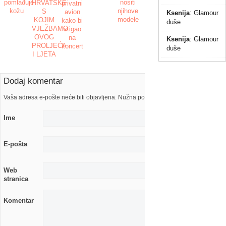
nositi
pomlađuje
HRVATSKE
privatni
njihove
kožu
S
avion
Ksenija
:
Glamour
modele
KOJIM
kako bi
duše
VJEŽBAMO
stigao
OVOG
na
Ksenija
:
Glamour
PROLJEĆA
koncert
duše
I LJETA
Dodaj komentar
Vaša adresa e-pošte neće biti objavljena. Nužna polja su označena s
Ime
E-pošta
Web
stranica
Komentar