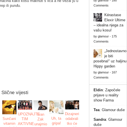
načina kako kosu maknuti s lica a ne vezai ju u
by
glamour
-
180
rep ili punđu.
Comments
Kérastase
Elexir Ultime
– idealna njega za
vašu kosu!
by
glamour
-
175
Comments
„Jednostavno
je biti
posebna!“ uz haljinu
Hippy garden
by
glamour
-
167
Comments
Eldin
:
Započele
Slične vijesti
prijave u reality
show Farma
Tea
:
Glamour duše
Dizajneri
UPOZNAJTE
Ivan
Uh, ta
odabrali
Sunčani
TIM
Zak
Sandra
:
Glamour
gripa!
tko će
vitamin
AKTIVNE
unajmio
duše