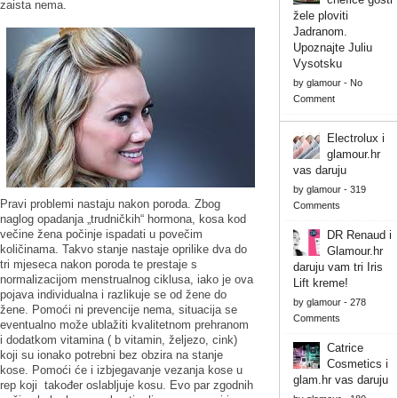
zaista nema.
žele ploviti
Jadranom.
Upoznajte Juliu
Vysotsku
by
glamour
-
No
Comment
Electrolux i
glamour.hr
vas daruju
by
glamour
-
319
Pravi problemi nastaju nakon poroda. Zbog
Comments
naglog opadanja „trudničkih“ hormona, kosa kod
večine žena počinje ispadati u povečim
DR Renaud i
količinama. Takvo stanje nastaje oprilike dva do
Glamour.hr
tri mjeseca nakon poroda te prestaje s
daruju vam tri Iris
normalizacijom menstrualnog ciklusa, iako je ova
Lift kreme!
pojava individualna i razlikuje se od žene do
by
glamour
-
278
žene. Pomoći ni prevencije nema, situacija se
Comments
eventualno može ublažiti kvalitetnom prehranom
i dodatkom vitamina ( b vitamin, željezo, cink)
Catrice
koji su ionako potrebni bez obzira na stanje
Cosmetics i
kose. Pomoći će i izbjegavanje vezanja kose u
glam.hr vas daruju
rep koji također oslabljuje kosu. Evo par zgodnih