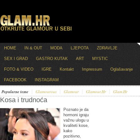
HOME
IN & OUT
MODA
LJEPOTA
ZDRAVLJE
SEX I GRAD
GASTRO KUTAK
ART
MYSTIC
FOTO & VIDEO
IGRE
Kontakt
Impressum
Oglašavanje
FACEBOOK
INSTAGRAM
Popularne teme
Glamourous
Glamour
Glamour.hr
Glam.hr
Kosa i trudnoća
Poznato je da
hormoni igraju
važnu ulogu u
kvaliteti kose,
kako
pozitivno,