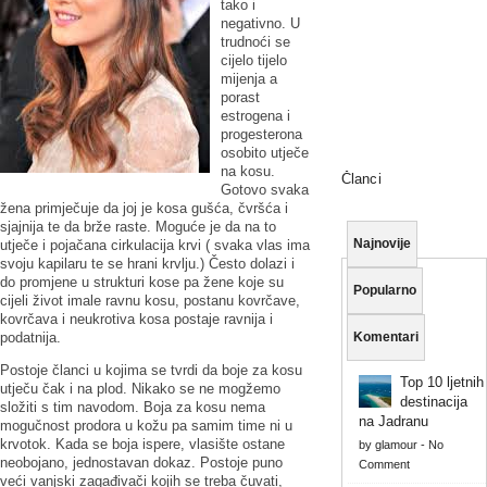
tako i
negativno. U
trudnoći se
cijelo tijelo
mijenja a
porast
estrogena i
progesterona
osobito utječe
na kosu.
Članci
Gotovo svaka
žena primječuje da joj je kosa gušća, čvršća i
sjajnija te da brže raste. Moguće je da na to
Najnovije
utječe i pojačana cirkulacija krvi ( svaka vlas ima
svoju kapilaru te se hrani krvlju.) Često dolazi i
do promjene u strukturi kose pa žene koje su
Popularno
cijeli život imale ravnu kosu, postanu kovrčave,
kovrčava i neukrotiva kosa postaje ravnija i
podatnija.
Komentari
Postoje članci u kojima se tvrdi da boje za kosu
Top 10 ljetnih
utječu čak i na plod. Nikako se ne mogžemo
destinacija
složiti s tim navodom. Boja za kosu nema
na Jadranu
mogučnost prodora u kožu pa samim time ni u
krvotok. Kada se boja ispere, vlasište ostane
by
glamour
-
No
neobojano, jednostavan dokaz. Postoje puno
Comment
veći vanjski zagađivači kojih se treba čuvati,