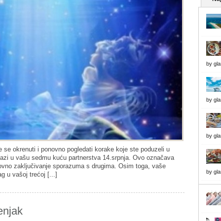
by
gl
by
gl
by
gl
e se okrenuti i ponovno pogledati korake koje ste poduzeli u
lazi u vašu sedmu kuću partnerstva 14.srpnja. Ovo označava
onovno zaključivanje sporazuma s drugima. Osim toga, vaše
by
gl
 u vašoj trećoj [...]
enjak