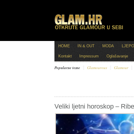
HOME
IN & OUT
MODA
LJEP
Kontakt
Impressum
Oglašavanje
Popularne teme
Glamourous
Glamour
Veliki ljetni horoskop – Rib