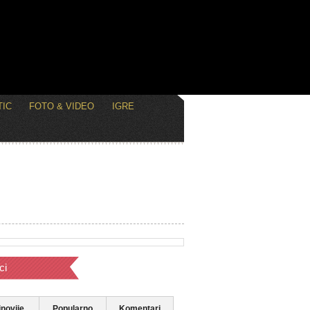
IC
FOTO & VIDEO
IGRE
ci
novije
Popularno
Komentari