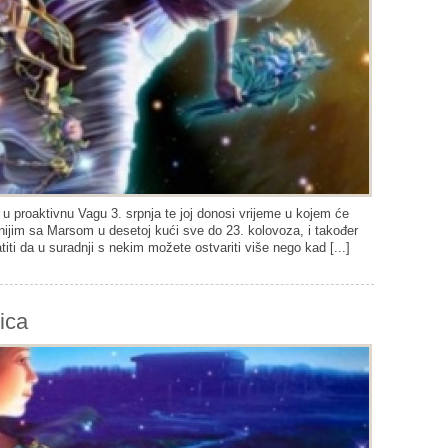
 proaktivnu Vagu 3. srpnja te joj donosi vrijeme u kojem će
tnijim sa Marsom u desetoj kući sve do 23. kolovoza, i također
atiti da u suradnji s nekim možete ostvariti više nego kad [...]
vica