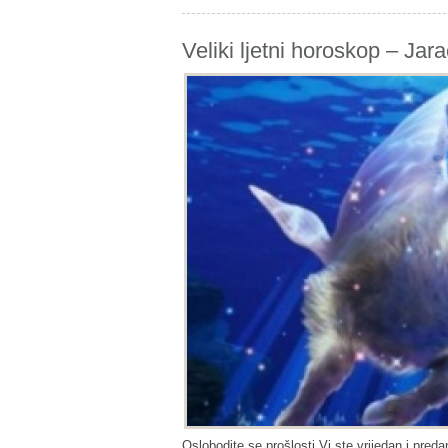
Veliki ljetni horoskop – Jara
Oslobodite se prošlosti Vi ste vrijedan i pred