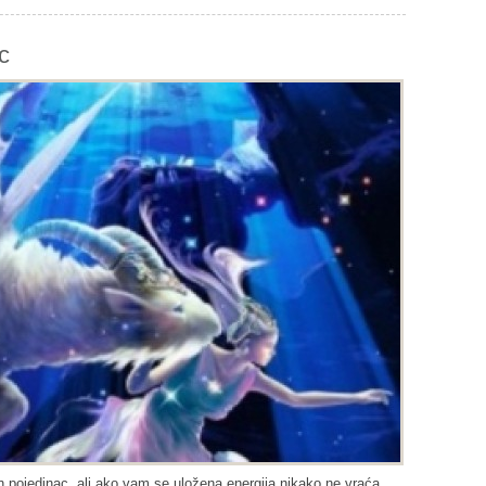
c
an pojedinac, ali ako vam se uložena energija nikako ne vraća,