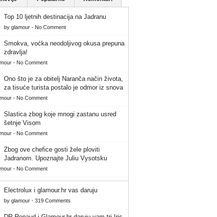
Top 10 ljetnih destinacija na Jadranu
by
glamour
-
No Comment
Smokva, voćka neodoljivog okusa prepuna
zdravlja!
amour
-
No Comment
Ono što je za obitelj Naranča način života,
za tisuće turista postalo je odmor iz snova
amour
-
No Comment
Slastica zbog koje mnogi zastanu usred
šetnje Visom
amour
-
No Comment
Zbog ove chefice gosti žele ploviti
Jadranom. Upoznajte Juliu Vysotsku
amour
-
No Comment
Electrolux i glamour.hr vas daruju
by
glamour
-
319 Comments
DR Renaud i Glamour.hr daruju vam tri Iris