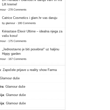
Lift kreme!
amour
-
278 Comments
Catrice Cosmetics i glam.hr vas daruju
by
glamour
-
180 Comments
Kérastase Elexir Ultime – idealna njega za
vašu kosu!
amour
-
175 Comments
„Jednostavno je biti posebna!“ uz haljinu
Hippy garden
amour
-
167 Comments
n
:
Započele prijave u reality show Farma
Glamour duše
ra
:
Glamour duše
ija
:
Glamour duše
ija
:
Glamour duše