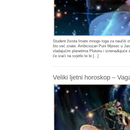
Student života Imate mnogo toga za naučiti o
što već znate. Ambiciozan Puni Mjesec u Jarcu
vladajućim planetima Plutonu i iznenađujuće s
će izaći na svjetlo te bi [...]
Veliki ljetni horoskop – Vag