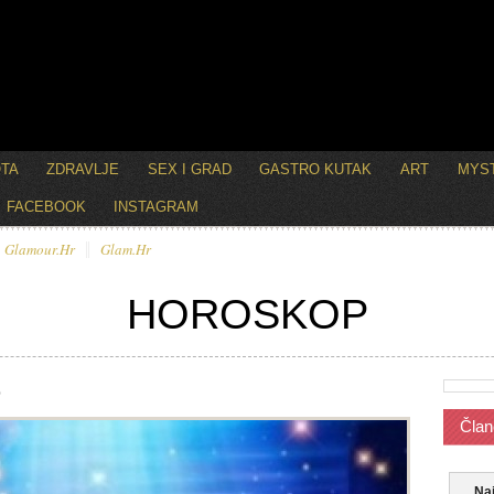
OTA
ZDRAVLJE
SEX I GRAD
GASTRO KUTAK
ART
MYST
FACEBOOK
INSTAGRAM
Glamour.hr
Glam.hr
HOROSKOP
e
Član
Naj