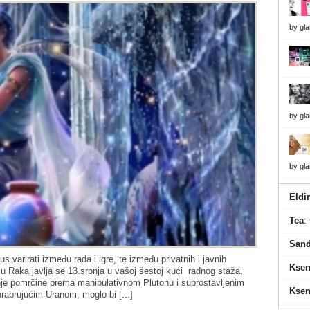
by
gl
by
gl
by
gl
Eldi
Tea
:
Sand
varirati između rada i igre, te između privatnih i javnih
Ksen
 Raka javlja se 13.srpnja u vašoj šestoj kući radnog staža,
enje pomrčine prema manipulativnom Plutonu i suprostavljenim
Ksen
abrujućim Uranom, moglo bi [...]