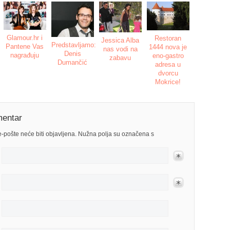
Glamour.hr i
Restoran
Jessica Alba
Predstavljamo:
Pantene Vas
1444 nova je
nas vodi na
Denis
nagrađuju
eno-gastro
zabavu
Dumančić
adresa u
dvorcu
Mokrice!
mentar
-pošte neće biti objavljena. Nužna polja su označena s