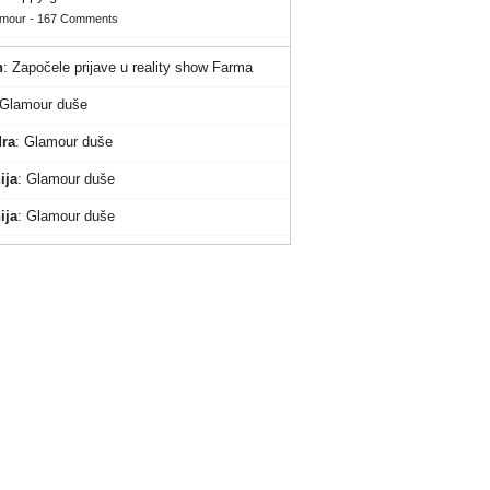
amour
-
167 Comments
n
:
Započele prijave u reality show Farma
Glamour duše
ra
:
Glamour duše
ija
:
Glamour duše
ija
:
Glamour duše