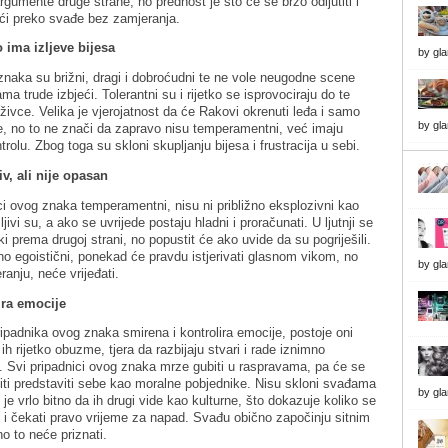
rgumente druge strane, no prednost je što će se brzo odljutiti i
jeći preko svađe bez zamjeranja.
ko ima izljeve bijesa
by
gl
znaka su brižni, dragi i dobroćudni te ne vole neugodne scene
ma trude izbjeći. Tolerantni su i rijetko se isprovociraju do te
živce. Velika je vjerojatnost da će Rakovi okrenuti leđa i samo
by
gl
e, no to ne znači da zapravo nisu temperamentni, već imaju
olu. Zbog toga su skloni skupljanju bijesa i frustracija u sebi.
iv, ali nije opasan
ci ovog znaka temperamentni, nisu ni približno eksplozivni kao
ivi su, a ako se uvrijede postaju hladni i proračunati. U ljutnji se
čki prema drugoj strani, no popustit će ako uvide da su pogriješili.
no egoistični, ponekad će pravdu istjerivati glasnom vikom, no
by
gl
ranju, neće vrijeđati.
ira emocije
ripadnika ovog znaka smirena i kontrolira emocije, postoje oni
o ih rijetko obuzme, tjera da razbijaju stvari i rade iznimno
 Svi pripadnici ovog znaka mrze gubiti u raspravama, pa će se
iti predstaviti sebe kao moralne pobjednike. Nisu skloni svađama
by
gl
m je vrlo bitno da ih drugi vide kao kulturne, što dokazuje koliko se
i i čekati pravo vrijeme za napad. Svađu obično započinju sitnim
o to neće priznati.