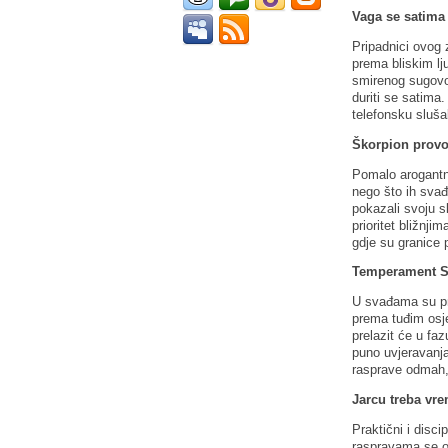
Vaga se satima
Pripadnici ovog 
prema bliskim lju
smirenog sugovor
duriti se satima
telefonsku sluša
Škorpion provo
Pomalo arogantni
nego što ih svađ
pokazali svoju s
prioritet bližnji
gdje su granice 
Temperament St
U svađama su pri
prema tuđim osje
prelazit će u fa
puno uvjeravanja
rasprave odmah,
Jarcu treba vr
Praktični i discip
raspravama se ob