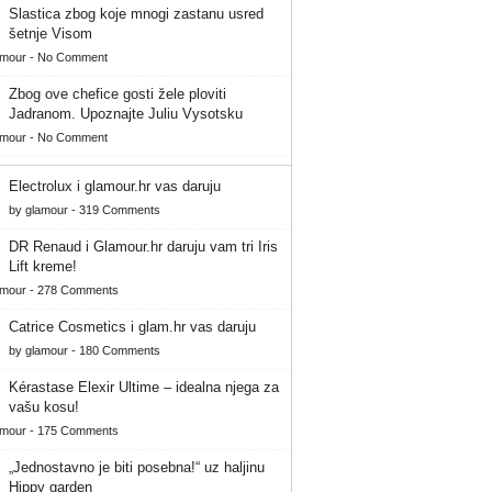
Slastica zbog koje mnogi zastanu usred
šetnje Visom
amour
-
No Comment
Zbog ove chefice gosti žele ploviti
Jadranom. Upoznajte Juliu Vysotsku
amour
-
No Comment
Electrolux i glamour.hr vas daruju
by
glamour
-
319 Comments
DR Renaud i Glamour.hr daruju vam tri Iris
Lift kreme!
amour
-
278 Comments
Catrice Cosmetics i glam.hr vas daruju
by
glamour
-
180 Comments
Kérastase Elexir Ultime – idealna njega za
vašu kosu!
amour
-
175 Comments
„Jednostavno je biti posebna!“ uz haljinu
Hippy garden