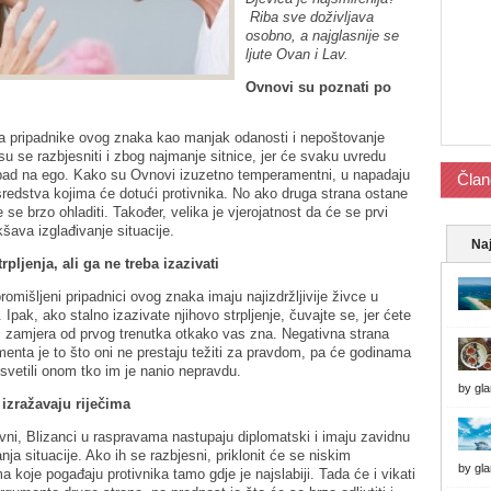
Riba sve doživljava
osobno, a najglasnije se
ljute Ovan i Lav.
Ovnovi su poznati po
va pripadnike ovog znaka kao manjak odanosti i nepoštovanje
 su se razbjesniti i zbog najmanje sitnice, jer će svaku uvredu
apad na ego. Kako su Ovnovi izuzetno temperamentni, u napadaju
Član
u sredstva kojima će dotući protivnika. No ako druga strana ostane
se brzo ohladiti. Također, velika je vjerojatnost da će se prvi
akšava izglađivanje situacije.
Naj
pljenja, ali ga ne treba izazivati
i promišljeni pripadnici ovog znaka imaju najizdržljivije živce u
 Ipak, ako stalno izazivate njihovo strpljenje, čuvajte se, jer ćete
m zamjera od prvog trenutka otkako vas zna. Negativna strana
nta je to što oni ne prestaju težiti za pravdom, pa će godinama
osvetili onom tko im je nanio nepravdu.
by
gl
 izražavaju riječima
tivni, Blizanci u raspravama nastupaju diplomatski i imaju zavidnu
anja situacije. Ako ih se razbjesni, priklonit će se niskim
by
gl
a koje pogađaju protivnika tamo gdje je najslabiji. Tada će i vikati