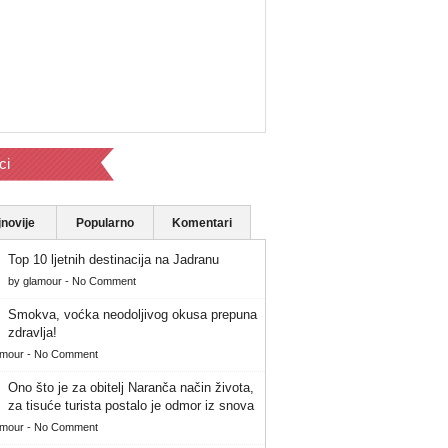
ci
novije
Popularno
Komentari
Top 10 ljetnih destinacija na Jadranu
by
glamour
-
No Comment
Smokva, voćka neodoljivog okusa prepuna
zdravlja!
amour
-
No Comment
Ono što je za obitelj Naranča način života,
za tisuće turista postalo je odmor iz snova
amour
-
No Comment