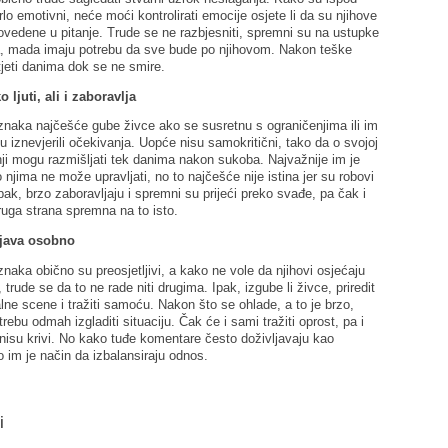
lo emotivni, neće moći kontrolirati emocije osjete li da su njihove
vedene u pitanje. Trude se ne razbjesniti, spremni su na ustupke
a, mada imaju potrebu da sve bude po njihovom. Nakon teške
jeti danima dok se ne smire.
 ljuti, ali i zaboravlja
znaka najčešće gube živce ako se susretnu s ograničenjima ili im
u iznevjerili očekivanja. Uopće nisu samokritični, tako da o svojoj
nji mogu razmišljati tek danima nakon sukoba. Najvažnije im je
o njima ne može upravljati, no to najčešće nije istina jer su robovi
pak, brzo zaboravljaju i spremni su prijeći preko svađe, pa čak i
ruga strana spremna na to isto.
ljava osobno
znaka obično su preosjetljivi, a kako ne vole da njihovi osjećaju
 trude se da to ne rade niti drugima. Ipak, izgube li živce, priredit
lne scene i tražiti samoću. Nakon što se ohlade, a to je brzo,
ebu odmah izgladiti situaciju. Čak će i sami tražiti oprost, pa i
nisu krivi. No kako tuđe komentare često doživljavaju kao
 to im je način da izbalansiraju odnos.
i