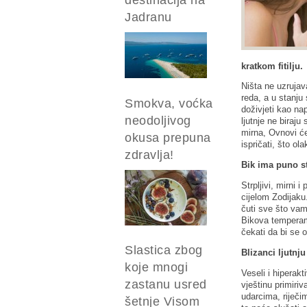
Jadranu
kratkom fitilju.
Ništa ne uzruja
reda, a u stanju
Smokva, voćka
doživjeti kao n
neodoljivog
ljutnje ne biraj
mirna, Ovnovi će 
okusa prepuna
ispričati, što ol
zdravlja!
Bik ima puno str
Strpljivi, mirni 
cijelom Zodijaku.
čuti sve što va
Bikova temperame
čekati da bi se 
Slastica zbog
Blizanci ljutnju
koje mnogi
Veseli i hiperak
zastanu usred
vještinu primiriv
udarcima, riječim
šetnje Visom