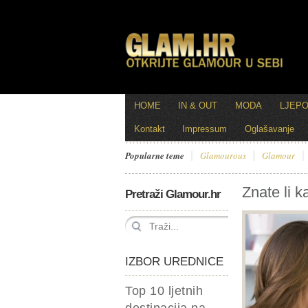
HOME
IN & OUT
MODA
LJEP
Kontakt
Impressum
Oglašavanje
Popularne teme
Glamourous
Glamour
Znate li k
Pretraži Glamour.hr
IZBOR UREDNICE
Top 10 ljetnih
destinacija na