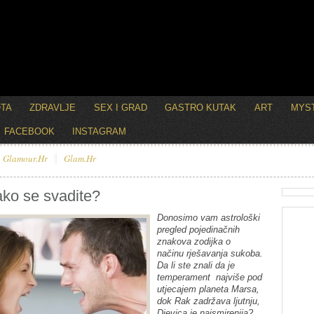
OTA
ZDRAVLJE
SEX I GRAD
GASTRO KUTAK
ART
MYST
FACEBOOK
INSTAGRAM
Glamour.hr
Glam.hr
ako se svadite?
Donosimo vam astrološki
pregled pojedinačnih
znakova zodijka o
načinu rješavanja sukoba.
Da li ste znali da je
temperament najviše pod
utjecajem planeta Marsa,
dok Rak zadržava ljutnju,
Djevica je najsmirenija?