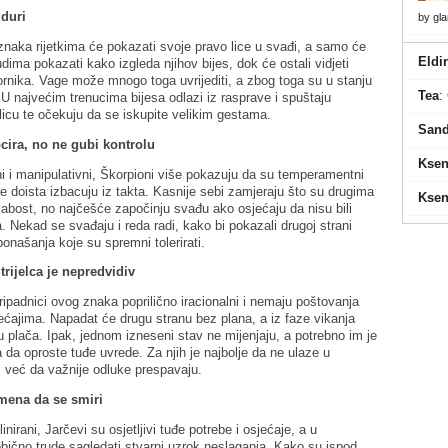
 duri
by
gl
znaka rijetkima će pokazati svoje pravo lice u svađi, a samo će
Eldi
dima pokazati kako izgleda njihov bijes, dok će ostali vidjeti
nika. Vage može mnogo toga uvrijediti, a zbog toga su u stanju
Tea
:
. U najvećim trenucima bijesa odlazi iz rasprave i spuštaju
licu te očekuju da se iskupite velikim gestama.
Sand
cira, no ne gubi kontrolu
Ksen
 i manipulativni, Škorpioni više pokazuju da su temperamentni
e doista izbacuju iz takta. Kasnije sebi zamjeraju što su drugima
Ksen
labost, no najčešće započinju svađu ako osjećaju da nisu bili
ma. Nekad se svađaju i reda radi, kako bi pokazali drugoj strani
ponašanja koje su spremni tolerirati.
rijelca je nepredvidiv
padnici ovog znaka poprilično iracionalni i nemaju poštovanja
ćajima. Napadat će drugu stranu bez plana, a iz faze vikanja
zu plača. Ipak, jednom izneseni stav ne mijenjaju, a potrebno im je
 da oproste tuđe uvrede. Za njih je najbolje da ne ulaze u
 već da važnije odluke prespavaju.
emena da se smiri
linirani, Jarčevi su osjetljivi tuđe potrebe i osjećaje, a u
ično trude sagledati stvarni uzrok neslaganja. Kako su ispod