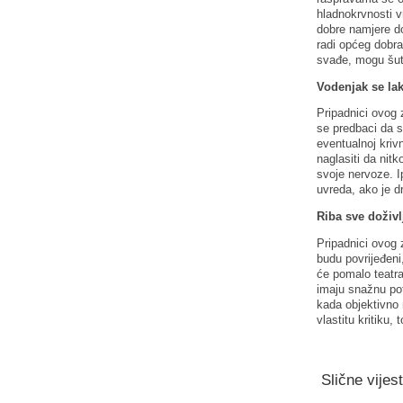
hladnokrvnosti vr
dobre namjere do
radi općeg dobr
svađe, mogu šut
Vodenjak se lako
Pripadnici ovog 
se predbaci da s
eventualnoj kriv
naglasiti da nitk
svoje nervoze. I
uvreda, ako je d
Riba sve doživ
Pripadnici ovog 
budu povrijeđeni,
će pomalo teatra
imaju snažnu potr
kada objektivno 
vlastitu kritiku,
Slične vijest