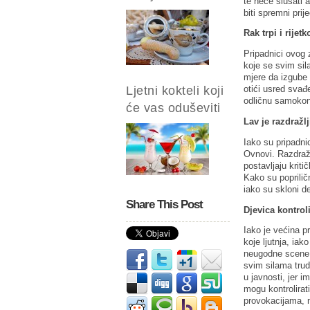
te neće slušati a
biti spremni pri
Rak trpi i rijet
Pripadnici ovog 
koje se svim sila
mjere da izgube 
Ljetni kokteli koji
otići usred svađ
odličnu samokontr
će vas oduševiti
Lav je razdražlj
Iako su pripadni
Ovnovi. Razdražlj
postavljaju kriti
Kako su poprilič
iako su skloni de
Share This Post
Djevica kontrol
Iako je većina p
koje ljutnja, iak
neugodne scene.
svim silama trud
u javnosti, jer i
mogu kontrolirat
provokacijama, n