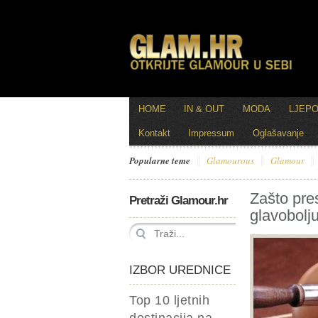
HOME
IN & OUT
MODA
LJEP
Kontakt
Impressum
Oglašavanje
Popularne teme
Glamourous
Glamour
Zašto pre
Pretraži Glamour.hr
glavobolj
IZBOR UREDNICE
Top 10 ljetnih
destinacija na