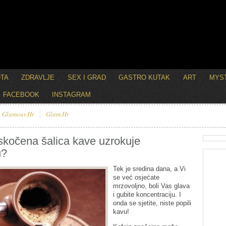
OTA
ZDRAVLJE
SEX I GRAD
GASTRO KUTAK
ART
MYST
FACEBOOK
INSTAGRAM
Glamour.hr
Glam.hr
skočena šalica kave uzrokuje
u?
Tek je sredina dana, a Vi
se već osjećate
mrzovoljno, boli Vas glava
i gubite koncentraciju. I
onda se sjetite, niste popili
kavu!