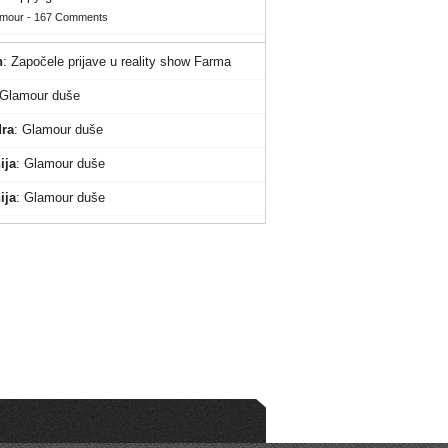
amour
-
167 Comments
n
:
Započele prijave u reality show Farma
Glamour duše
ra
:
Glamour duše
ija
:
Glamour duše
ija
:
Glamour duše