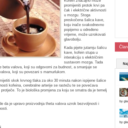
Kofein značajno može
promijeniti protok krvi pa
čak i električne aktivnosti
u mozgu. Stoga
preskočena šalica kave,
koju inače svakodnevno
popijemo u određeno
vrijeme, može uzrokovati
glavobolju.
Član
Kada pijete jutarnju šalicu
kave, kofein stupa u
interakciju s električnim
sustavom mozga. Tada
Naj
je beta valova, koji su odgovorni za budnost, a smanjuje se
 valova, koji su povezani s mamurlukom.
mijetiti skok krvnog tlaka za oko 30 minuta nakon ispijene šalice
nosti kofeina, cerebralne arterije se rastežu te se povećava
 protječe. To je biološka promjena za koju se smatra da je temelj
by
gl
de da je upravo proizvodnja theta valova uzrok bezvoljnosti i
osti.
by
gl
i