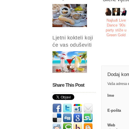
Najluđi Live
Dance ’90s
party stiže u
Green Gold
Ljetni kokteli koji
će vas oduševiti
Dodaj ko
Vaša adresa e
Share This Post
Ime
E-pošta
Web