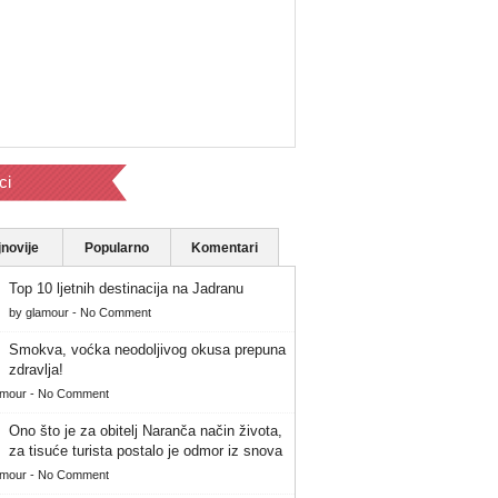
ci
novije
Popularno
Komentari
Top 10 ljetnih destinacija na Jadranu
by
glamour
-
No Comment
Smokva, voćka neodoljivog okusa prepuna
zdravlja!
amour
-
No Comment
Ono što je za obitelj Naranča način života,
za tisuće turista postalo je odmor iz snova
amour
-
No Comment