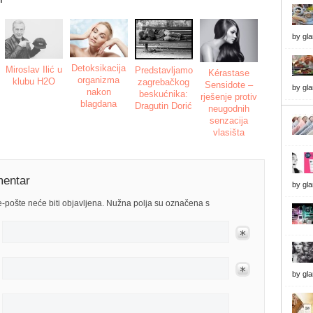
by
gl
Detoksikacija
Miroslav Ilić u
Predstavljamo
Kérastase
organizma
klubu H2O
zagrebačkog
Sensidote –
by
gl
nakon
beskućnika:
rješenje protiv
blagdana
Dragutin Dorić
neugodnih
senzacija
vlasišta
mentar
by
gl
-pošte neće biti objavljena. Nužna polja su označena s
by
gl