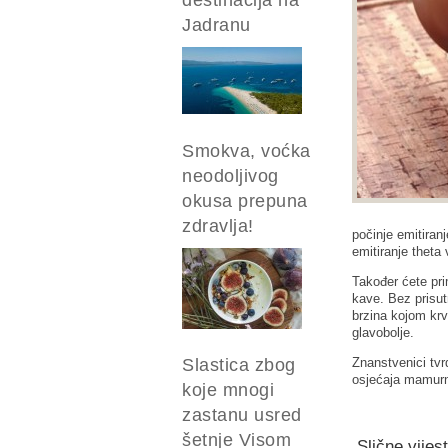
Jadranu
Smokva, voćka
neodoljivog
okusa prepuna
zdravlja!
počinje emitiran
emitiranje theta
Također ćete pri
kave. Bez prisut
brzina kojom krv
glavobolje.
Znanstvenici tvr
Slastica zbog
osjećaja mamurn
koje mnogi
zastanu usred
šetnje Visom
Slične vijest