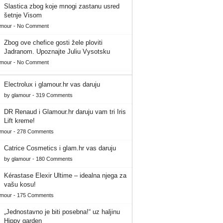
Slastica zbog koje mnogi zastanu usred
šetnje Visom
amour
-
No Comment
Zbog ove chefice gosti žele ploviti
Jadranom. Upoznajte Juliu Vysotsku
amour
-
No Comment
Electrolux i glamour.hr vas daruju
by
glamour
-
319 Comments
DR Renaud i Glamour.hr daruju vam tri Iris
Lift kreme!
amour
-
278 Comments
Catrice Cosmetics i glam.hr vas daruju
by
glamour
-
180 Comments
Kérastase Elexir Ultime – idealna njega za
vašu kosu!
amour
-
175 Comments
„Jednostavno je biti posebna!“ uz haljinu
Hippy garden