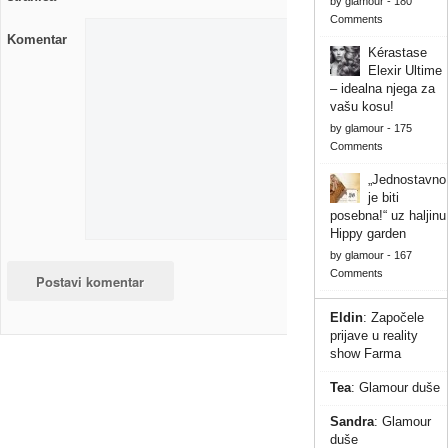
by
glamour
-
180
Comments
Komentar
Kérastase
Elexir Ultime
– idealna njega za
vašu kosu!
by
glamour
-
175
Comments
„Jednostavno
je biti
posebna!“ uz haljinu
Hippy garden
by
glamour
-
167
Comments
Eldin
:
Započele
prijave u reality
show Farma
Tea
:
Glamour duše
Sandra
:
Glamour
duše