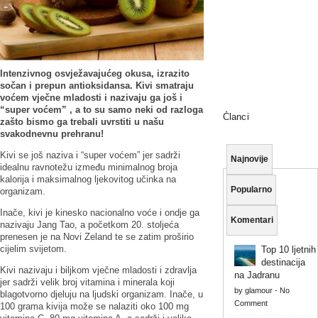
Intenzivnog osvježavajućeg okusa, izrazito
sočan i prepun antioksidansa. Kivi smatraju
voćem vječne mladosti i nazivaju ga još i
“super voćem” , a to su samo neki od razloga
Članci
zašto bismo ga trebali uvrstiti u našu
svakodnevnu prehranu!
Kivi se još naziva i “super voćem” jer sadrži
Najnovije
idealnu ravnotežu između minimalnog broja
kalorija i maksimalnog ljekovitog učinka na
Popularno
organizam.
Inače, kivi je kinesko nacionalno voće i ondje ga
Komentari
nazivaju Jang Tao, a početkom 20. stoljeća
prenesen je na Novi Zeland te se zatim proširio
cijelim svijetom.
Top 10 ljetnih
destinacija
Kivi nazivaju i biljkom vječne mladosti i zdravlja
na Jadranu
jer sadrži velik broj vitamina i minerala koji
by
glamour
-
No
blagotvorno djeluju na ljudski organizam. Inače, u
Comment
100 grama kivija može se nalaziti oko 100 mg