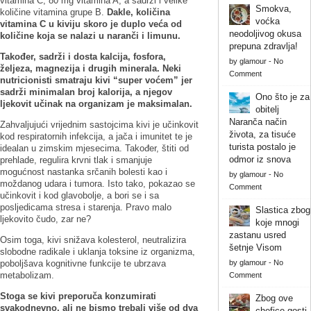
vitamina C, 80 mg vitamina A, a sadrži i velike
Smokva,
količine vitamina grupe B.
Dakle, količina
voćka
vitamina C u kiviju skoro je duplo veća od
neodoljivog okusa
količine koja se nalazi u naranči i limunu.
prepuna zdravlja!
Također, sadrži i dosta kalcija, fosfora,
by
glamour
-
No
željeza, magnezija i drugih minerala. Neki
Comment
nutricionisti smatraju kivi “super voćem” jer
sadrži minimalan broj kalorija, a njegov
Ono što je za
ljekovit učinak na organizam je maksimalan.
obitelj
Naranča način
Zahvaljujući vrijednim sastojcima kivi je učinkovit
života, za tisuće
kod respiratornih infekcija, a jača i imunitet te je
turista postalo je
idealan u zimskim mjesecima. Također, štiti od
odmor iz snova
prehlade, regulira krvni tlak i smanjuje
mogućnost nastanka srčanih bolesti kao i
by
glamour
-
No
moždanog udara i tumora. Isto tako, pokazao se
Comment
učinkovit i kod glavobolje, a bori se i sa
posljedicama stresa i starenja. Pravo malo
Slastica zbog
ljekovito čudo, zar ne?
koje mnogi
zastanu usred
Osim toga, kivi snižava kolesterol, neutralizira
šetnje Visom
slobodne radikale i uklanja toksine iz organizma,
poboljšava kognitivne funkcije te ubrzava
by
glamour
-
No
metabolizam.
Comment
Stoga se kivi preporuča konzumirati
Zbog ove
svakodnevno, ali ne bismo trebali više od dva
chefice gosti