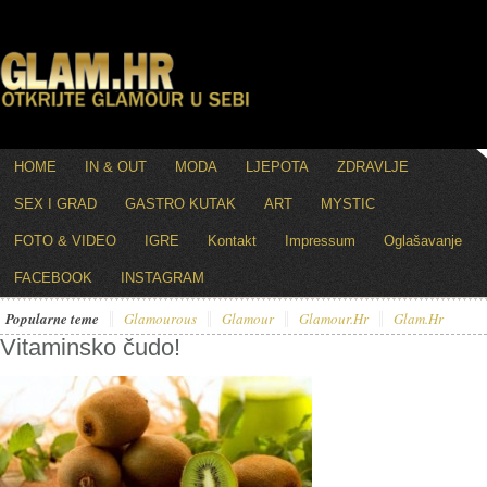
HOME
IN & OUT
MODA
LJEPOTA
ZDRAVLJE
SEX I GRAD
GASTRO KUTAK
ART
MYSTIC
FOTO & VIDEO
IGRE
Kontakt
Impressum
Oglašavanje
FACEBOOK
INSTAGRAM
Popularne teme
Glamourous
Glamour
Glamour.hr
Glam.hr
Vitaminsko čudo!