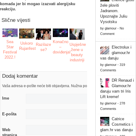
komada jer bi mogao izazvati alergijsku
žele ploviti
reakciju.
Jadranom.
Upoznajte Juliu
Slične vijesti
Vysotsku
by
glamour
-
No
Comment
Sea
Konačno
Uskoro
Razilaze
Uspješne
Star
–
Electrolux i
Rujanfest
se?
žene u
Festival
doviđenja!
glamour.hr
beauty
2022.!
vas daruju
industriji
by
glamour
-
319
Comments
Dodaj komentar
DR Renaud i
Glamour.hr
Vaša adresa e-pošte neće biti objavljena. Nužna polja su označena s
daruju vam tri Iris
Lift kreme!
Ime
by
glamour
-
278
Comments
E-pošta
Catrice
Cosmetics i
Web
glam.hr vas daruju
stranica