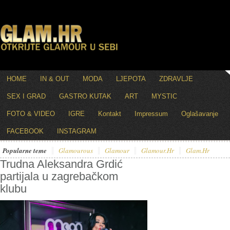
HOME
IN & OUT
MODA
LJEPOTA
ZDRAVLJE
SEX I GRAD
GASTRO KUTAK
ART
MYSTIC
FOTO & VIDEO
IGRE
Kontakt
Impressum
Oglašavanje
FACEBOOK
INSTAGRAM
Popularne teme
Glamourous
Glamour
Glamour.hr
Glam.hr
Trudna Aleksandra Grdić
partijala u zagrebačkom
klubu