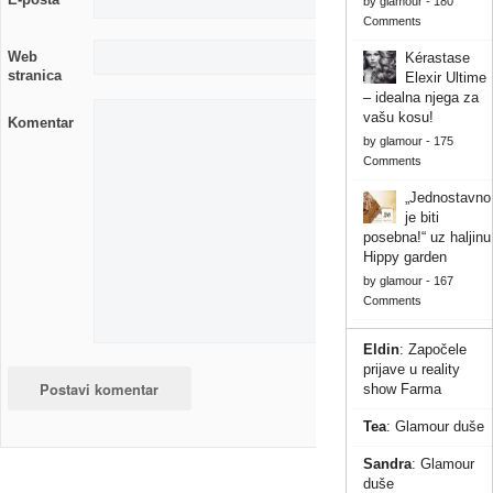
by
glamour
-
180
Comments
Web
Kérastase
stranica
Elexir Ultime
– idealna njega za
vašu kosu!
Komentar
by
glamour
-
175
Comments
„Jednostavno
je biti
posebna!“ uz haljinu
Hippy garden
by
glamour
-
167
Comments
Eldin
:
Započele
prijave u reality
show Farma
Tea
:
Glamour duše
Sandra
:
Glamour
duše