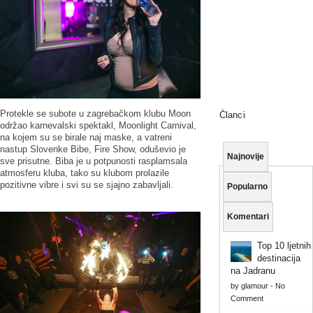
Protekle se subote u zagrebačkom klubu Moon
Članci
održao karnevalski spektakl, Moonlight Carnival,
na kojem su se birale naj maske, a vatreni
nastup Slovenke Bibe, Fire Show, oduševio je
Najnovije
sve prisutne. Biba je u potpunosti rasplamsala
atmosferu kluba, tako su klubom prolazile
pozitivne vibre i svi su se sjajno zabavljali.
Popularno
Komentari
Top 10 ljetnih
destinacija
na Jadranu
by
glamour
-
No
Comment