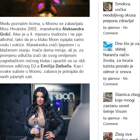
Smokva,
voćka
neodoljivog okusa
prepuna zdravlja!
Među poznatim licima, u Moonu se zabavljala
by
glamour
-
No
Miss Hrvatske 2003., manekenka
Aleksandra
Comment
Grdić
. Alex je u 4. mjesecu trudnoće i ne pije
alkohol, tako da je u klubu Moon ispijala samo
Ono što je za
vodu i sokiće. Manekenka zrači ljepotom i u
obitelj
blaženom stanju. Inače doma miruje, ali je, za
Naranča način
promjenu odlučila izači do svog omiljenom
života, za tisuće
zagrebačkom noćnog kluba i opustiti se uz r&b
ritmove odličnog DJ-a
Emilija Dalbella
. Kao i
turista postalo je
svake subote u Moonu, zabava je potrajala do
odmor iz snova
ranih jutarnjih sati.
by
glamour
-
No
Comment
Slastica zbog
koje mnogi
zastanu usred
šetnje Visom
by
glamour
-
No
Comment
Zbog ove
chefice gosti