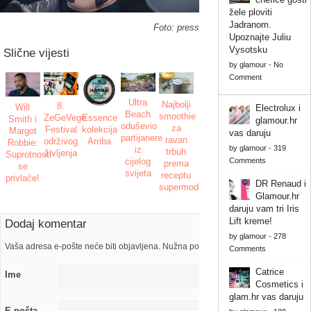
žele ploviti
Jadranom.
Foto: press
Upoznajte Juliu
Vysotsku
Slične vijesti
by
glamour
-
No
Comment
Ultra
Najbolji
8.
Will
Electrolux i
Beach
smoothie
Essence
ZeGeVege
Smith i
glamour.hr
oduševio
za
kolekcija
Festival
Margot
vas daruju
partijanere
ravan
Arriba
održivog
Robbie:
by
glamour
-
319
iz
trbuh
življenja
Suprotnosti
cijelog
Comments
prema
se
svijeta
receptu
privlače!
DR Renaud i
supermodela
Glamour.hr
daruju vam tri Iris
Lift kreme!
Dodaj komentar
by
glamour
-
278
Vaša adresa e-pošte neće biti objavljena. Nužna polja su označena s
Comments
Catrice
Ime
Cosmetics i
glam.hr vas daruju
E-pošta