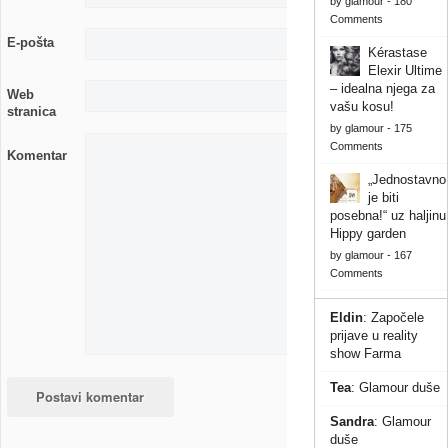
by
glamour
-
180
Comments
E-pošta
Kérastase
Elexir Ultime
– idealna njega za
Web
vašu kosu!
stranica
by
glamour
-
175
Comments
Komentar
„Jednostavno
je biti
posebna!“ uz haljinu
Hippy garden
by
glamour
-
167
Comments
Eldin
:
Započele
prijave u reality
show Farma
Tea
:
Glamour duše
Sandra
:
Glamour
duše