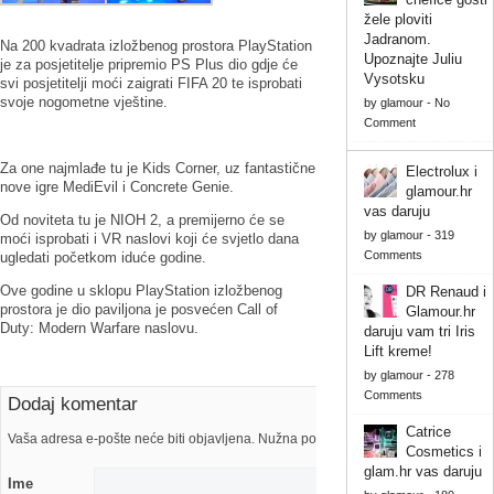
žele ploviti
Jadranom.
Na 200 kvadrata izložbenog prostora PlayStation
Upoznajte Juliu
je za posjetitelje pripremio PS Plus dio gdje će
Vysotsku
svi posjetitelji moći zaigrati FIFA 20 te isprobati
svoje nogometne vještine.
by
glamour
-
No
Comment
Za one najmlađe tu je Kids Corner, uz fantastične
Electrolux i
nove igre MediEvil i Concrete Genie.
glamour.hr
vas daruju
Od noviteta tu je NIOH 2, a premijerno će se
by
glamour
-
319
moći isprobati i VR naslovi koji će svjetlo dana
Comments
ugledati početkom iduće godine.
Ove godine u sklopu PlayStation izložbenog
DR Renaud i
prostora je dio paviljona je posvećen Call of
Glamour.hr
Duty: Modern Warfare naslovu.
daruju vam tri Iris
Lift kreme!
by
glamour
-
278
Comments
Dodaj komentar
Catrice
Vaša adresa e-pošte neće biti objavljena. Nužna polja su označena s
Cosmetics i
glam.hr vas daruju
Ime