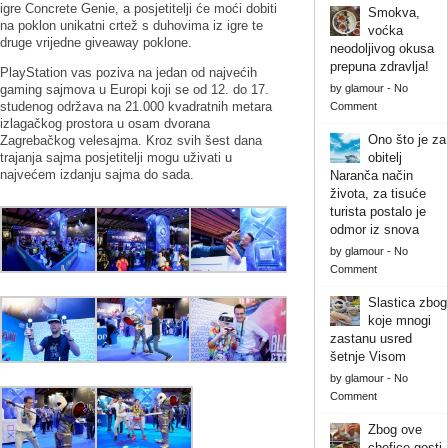
igre Concrete Genie, a posjetitelji će moći dobiti
Smokva,
na poklon unikatni crtež s duhovima iz igre te
voćka
druge vrijedne giveaway poklone.
neodoljivog okusa
prepuna zdravlja!
PlayStation vas poziva na jedan od najvećih
gaming sajmova u Europi koji se od 12. do 17.
by
glamour
-
No
studenog održava na 21.000 kvadratnih metara
Comment
izlagačkog prostora u osam dvorana
Ono što je za
Zagrebačkog velesajma. Kroz svih šest dana
trajanja sajma posjetitelji mogu uživati u
obitelj
najvećem izdanju sajma do sada.
Naranča način
života, za tisuće
turista postalo je
odmor iz snova
by
glamour
-
No
Comment
Slastica zbog
koje mnogi
zastanu usred
šetnje Visom
by
glamour
-
No
Comment
Zbog ove
chefice gosti