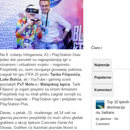
Članci
Na 8. izdanju Infogamera, A1 i PlayStation čitav
jedan dan posvetili su najpopularnijoj igri u
stvarnom i virtualnom svijetu – nogometu.
Najnovije
Posjetitelji su, osim osvajanja giveaway poklona,
zaigrali hit igru FIFA 20 protiv
Tarika Filipovića
,
Popularno
Luke Bulića
, ali i YouTube i gaming sceni
poznatijih
PvT Mole
-a i
Malajskog tapira
. Tarik
Filipović je sajam posjetio sa sinom Armanom.
Komentari
Posjetitelji koji su imali priliku zaigrati osvojili su
vrijedne nagrade – PlayStation igre i pretplate na
Top 10 ljetnih
PlayStation Plus.
destinacija
na Jadranu
Danas, u petak, 15. studenoga, od 14 sati na
glavnoj pozornici posjetitelji će moći uživo gledati
by
glamour
-
No
grafitere u akciji tijekom Concrete Genie Art
Comment
Showa. Grafiteri će ilustrirati poznate likove iz