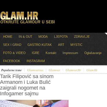
HOME
IN & OUT
MODA
LJEPOTA
ZDRAVLJE
SEX I GRAD
GASTRO KUTAK
ART
MYSTIC
FOTO & VIDEO
IGRE
Kontakt
Impressum
Oglašavanje
FACEBOOK
INSTAGRAM
Popularne teme
Glamourous
Glamour
Glamour.hr
Glam.hr
Tarik Filipović sa sinom
Armanom i Luka Bulić
zaigrali nogomet na
Infogamer sajmu