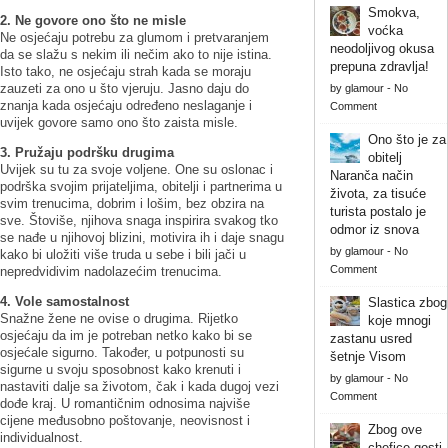
Smokva,
2. Ne govore ono što ne misle
voćka
Ne osjećaju potrebu za glumom i pretvaranjem
neodoljivog okusa
da se slažu s nekim ili nečim ako to nije istina.
prepuna zdravlja!
Isto tako, ne osjećaju strah kada se moraju
zauzeti za ono u što vjeruju. Jasno daju do
by
glamour
-
No
znanja kada osjećaju određeno neslaganje i
Comment
uvijek govore samo ono što zaista misle.
Ono što je za
3. Pružaju podršku drugima
obitelj
Uvijek su tu za svoje voljene. One su oslonac i
Naranča način
podrška svojim prijateljima, obitelji i partnerima u
života, za tisuće
svim trenucima, dobrim i lošim, bez obzira na
turista postalo je
sve. Štoviše, njihova snaga inspirira svakog tko
odmor iz snova
se nađe u njihovoj blizini, motivira ih i daje snagu
by
glamour
-
No
kako bi uložiti više truda u sebe i bili jači u
Comment
nepredvidivim nadolazećim trenucima.
4. Vole samostalnost
Slastica zbog
Snažne žene ne ovise o drugima. Rijetko
koje mnogi
osjećaju da im je potreban netko kako bi se
zastanu usred
osjećale sigurno. Također, u potpunosti su
šetnje Visom
sigurne u svoju sposobnost kako krenuti i
by
glamour
-
No
nastaviti dalje sa životom, čak i kada dugoj vezi
Comment
dođe kraj. U romantičnim odnosima najviše
cijene međusobno poštovanje, neovisnost i
Zbog ove
individualnost.
chefice gosti