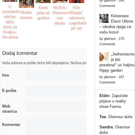
by
glamour
-
180
Comments
U
Krem
NIVEA i
Film
Lisinskom
Modni
juha od
Glamour.hr
“Stado”
Kérastase
održan
bonton
graška
vas
oduševio
Elexir Ultime
lažni
daruju
zagrebački
– idealna njega za
izbor za
jet set
Kraljicu
vašu kosu!
Hrvatske
by
glamour
-
175
Comments
Dodaj komentar
„Jednostavno
je biti
Vaša adresa e-pošte neće biti objavljena. Nužna polja su označena s
posebna!“ uz haljinu
Hippy garden
Ime
by
glamour
-
167
Comments
E-pošta
Eldin
:
Započele
prijave u reality
Web
show Farma
stranica
Tea
:
Glamour duše
Komentar
Sandra
:
Glamour
duše