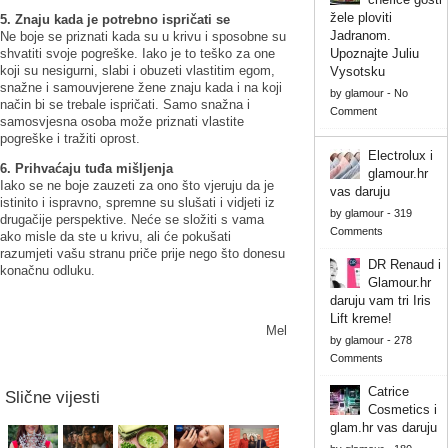
žele ploviti
5. Znaju kada je potrebno ispričati se
Jadranom.
Ne boje se priznati kada su u krivu i sposobne su
shvatiti svoje pogreške. Iako je to teško za one
Upoznajte Juliu
koji su nesigurni, slabi i obuzeti vlastitim egom,
Vysotsku
snažne i samouvjerene žene znaju kada i na koji
by
glamour
-
No
način bi se trebale ispričati. Samo snažna i
Comment
samosvjesna osoba može priznati vlastite
pogreške i tražiti oprost.
Electrolux i
6. Prihvaćaju tuđa mišljenja
glamour.hr
Iako se ne boje zauzeti za ono što vjeruju da je
vas daruju
istinito i ispravno, spremne su slušati i vidjeti iz
by
glamour
-
319
drugačije perspektive. Neće se složiti s vama
Comments
ako misle da ste u krivu, ali će pokušati
razumjeti vašu stranu priče prije nego što donesu
DR Renaud i
konačnu odluku.
Glamour.hr
daruju vam tri Iris
Lift kreme!
Mel
by
glamour
-
278
Comments
Catrice
Slične vijesti
Cosmetics i
glam.hr vas daruju