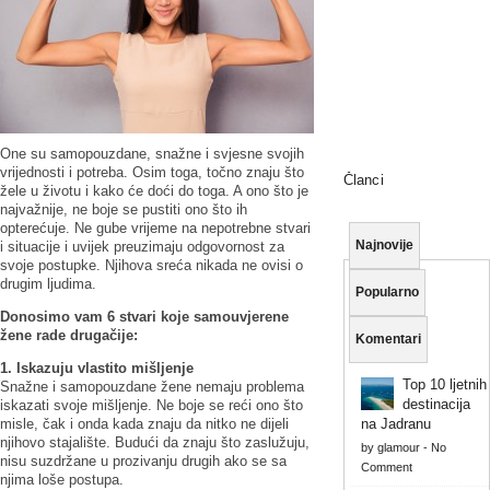
One su samopouzdane, snažne i svjesne svojih
vrijednosti i potreba. Osim toga, točno znaju što
Članci
žele u životu i kako će doći do toga. A ono što je
najvažnije, ne boje se pustiti ono što ih
opterećuje. Ne gube vrijeme na nepotrebne stvari
Najnovije
i situacije i uvijek preuzimaju odgovornost za
svoje postupke. Njihova sreća nikada ne ovisi o
drugim ljudima.
Popularno
Donosimo vam 6 stvari koje samouvjerene
žene rade drugačije:
Komentari
1. Iskazuju vlastito mišljenje
Top 10 ljetnih
Snažne i samopouzdane žene nemaju problema
destinacija
iskazati svoje mišljenje. Ne boje se reći ono što
misle, čak i onda kada znaju da nitko ne dijeli
na Jadranu
njihovo stajalište. Budući da znaju što zaslužuju,
by
glamour
-
No
nisu suzdržane u prozivanju drugih ako se sa
Comment
njima loše postupa.