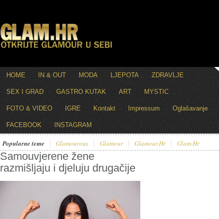
HOME
IN & OUT
MODA
LJEPOTA
ZDRAVLJE
SEX I GRAD
GASTRO KUTAK
ART
MYSTIC
FOTO & VIDEO
IGRE
Kontakt
Impressum
Oglašavanje
FACEBOOK
INSTAGRAM
Popularne teme
Glamourous
Glamour
Glamour.hr
Glam.hr
Samouvjerene žene
razmišljaju i djeluju drugačije