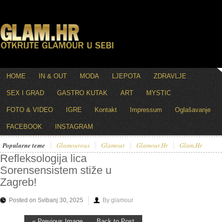
HOME
IN & OUT
MODA
LJEPOTA
ZDRAVLJE
SEX I GRAD
GASTRO KUTAK
ART
MYSTIC
FOTO & VIDEO
IGRE
Kontakt
Impressum
Oglašavanje
FACEBOOK
INSTAGRAM
Popularne teme
Glamourous
Glamour
Glamour.hr
Glam.hr
Refleksologija lica
Sorensensistem stiže u
Zagreb!
Posted on Svibanj 30, 2025
By glamour
« Previous Image
Back to Post