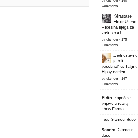
by
glamour
-
180
Comments
Kérastase
Elexir Ultime
– idealna njega za
vašu kosu!
by
glamour
-
175
Comments
„Jednostavno
je biti
posebna!“ uz haljinu
Hippy garden
by
glamour
-
167
Comments
Eldin
:
Započele
prijave u reality
show Farma
Tea
:
Glamour duše
Sandra
:
Glamour
duše