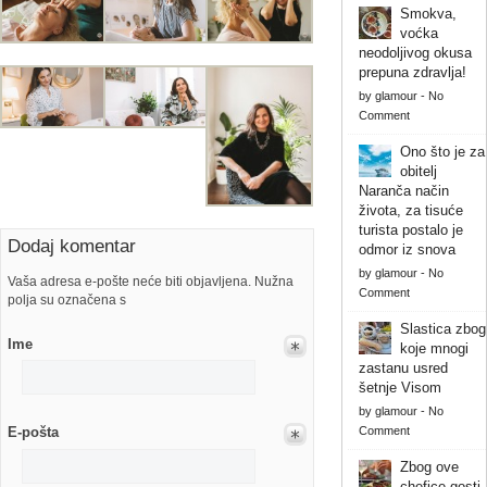
Smokva,
voćka
neodoljivog okusa
prepuna zdravlja!
by
glamour
-
No
Comment
Ono što je za
obitelj
Naranča način
života, za tisuće
turista postalo je
Dodaj komentar
odmor iz snova
by
glamour
-
No
Vaša adresa e-pošte neće biti objavljena. Nužna
Comment
polja su označena s
Slastica zbog
Ime
koje mnogi
zastanu usred
šetnje Visom
by
glamour
-
No
Comment
E-pošta
Zbog ove
chefice gosti