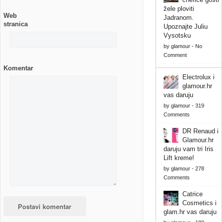
žele ploviti
Web
Jadranom.
stranica
Upoznajte Juliu
Vysotsku
by
glamour
-
No
Comment
Komentar
Electrolux i
glamour.hr
vas daruju
by
glamour
-
319
Comments
DR Renaud i
Glamour.hr
daruju vam tri Iris
Lift kreme!
by
glamour
-
278
Comments
Catrice
Cosmetics i
glam.hr vas daruju