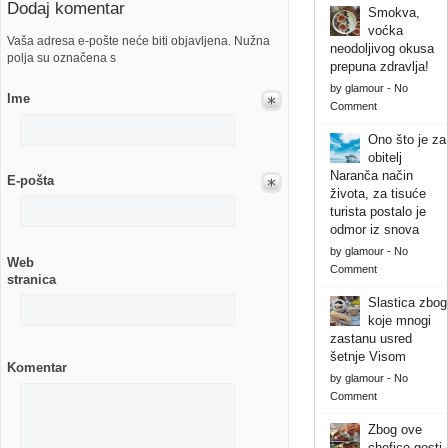
Dodaj komentar
Smokva,
voćka
Vaša adresa e-pošte neće biti objavljena. Nužna
neodoljivog okusa
polja su označena s
prepuna zdravlja!
by
glamour
-
No
Ime
Comment
Ono što je za
obitelj
Naranča način
E-pošta
života, za tisuće
turista postalo je
odmor iz snova
by
glamour
-
No
Web
Comment
stranica
Slastica zbog
koje mnogi
zastanu usred
šetnje Visom
Komentar
by
glamour
-
No
Comment
Zbog ove
chefice gosti