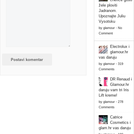
žele ploviti
Jadranom.
Upoznajte Juliu
Vysotsku
by
glamour
-
No
Comment
Electrolux i
glamour.hr
vas daruju
by
glamour
-
319
Comments
DR Renaud i
Glamour.hr
daruju vam tri Iris
Lift kreme!
by
glamour
-
278
Comments
Catrice
Cosmetics i
glam.hr vas daruju