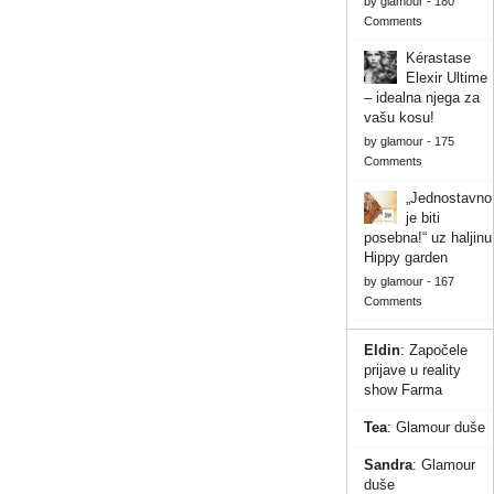
by
glamour
-
180
Comments
Kérastase
Elexir Ultime
– idealna njega za
vašu kosu!
by
glamour
-
175
Comments
„Jednostavno
je biti
posebna!“ uz haljinu
Hippy garden
by
glamour
-
167
Comments
Eldin
:
Započele
prijave u reality
show Farma
Tea
:
Glamour duše
Sandra
:
Glamour
duše