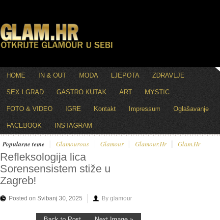
HOME
IN & OUT
MODA
LJEPOTA
ZDRAVLJE
SEX I GRAD
GASTRO KUTAK
ART
MYSTIC
FOTO & VIDEO
IGRE
Kontakt
Impressum
Oglašavanje
FACEBOOK
INSTAGRAM
Popularne teme
Glamourous
Glamour
Glamour.hr
Glam.hr
Refleksologija lica
Sorensensistem stiže u
Zagreb!
Posted on Svibanj 30, 2025
By glamour
Back to Post
Next Image »