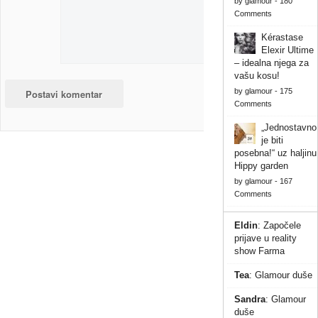
by
glamour
-
180
Comments
Kérastase
Elexir Ultime
– idealna njega za
vašu kosu!
by
glamour
-
175
Comments
„Jednostavno
je biti
posebna!“ uz haljinu
Hippy garden
by
glamour
-
167
Comments
Eldin
:
Započele
prijave u reality
show Farma
Tea
:
Glamour duše
Sandra
:
Glamour
duše