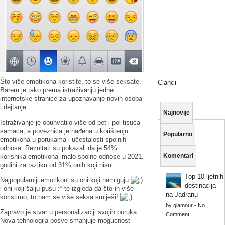
Što više emotikona koristite, to se više seksate.
Članci
Barem je tako prema istraživanju jedne
internetske stranice za upoznavanje novih osoba
i dejtanje.
Najnovije
Istraživanje je obuhvatilo više od pet i pol tisuća
samaca, a poveznica je nađena u korištenju
Popularno
emotikona u porukama i učestalosti spolnih
odnosa. Rezultati su pokazali da je 54%
Komentari
korisnika emotikona imalo spolne odnose u 2021.
godini za razliku od 31% onih koji nisu.
Top 10 ljetnih
Najpopularniji emotikoni su oni koji namiguju
destinacija
i oni koji šalju pusu :* te izgleda da što ih više
na Jadranu
koristimo, to nam se više seksa smiješi!
by
glamour
-
No
Zapravo je stvar u personalizaciji svojih poruka.
Comment
Nova tehnologija posve smanjuje mogućnost