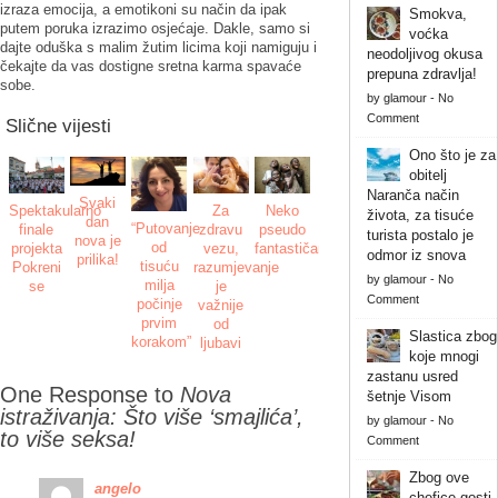
izraza emocija, a emotikoni su način da ipak
Smokva,
putem poruka izrazimo osjećaje. Dakle, samo si
voćka
dajte oduška s malim žutim licima koji namiguju i
neodoljivog okusa
čekajte da vas dostigne sretna karma spavaće
prepuna zdravlja!
sobe.
by
glamour
-
No
Comment
Slične vijesti
Ono što je za
obitelj
Naranča način
Svaki
Spektakularno
Za
Neko
života, za tisuće
dan
“Putovanje
finale
zdravu
pseudo
turista postalo je
nova je
od
projekta
vezu,
fantastičan
odmor iz snova
prilika!
tisuću
Pokreni
razumjevanje
by
glamour
-
No
milja
se
je
Comment
počinje
važnije
prvim
od
Slastica zbog
korakom”
ljubavi
koje mnogi
zastanu usred
One Response to
Nova
šetnje Visom
istraživanja: Što više ‘smajlića’,
by
glamour
-
No
to više seksa!
Comment
Zbog ove
angelo
chefice gosti