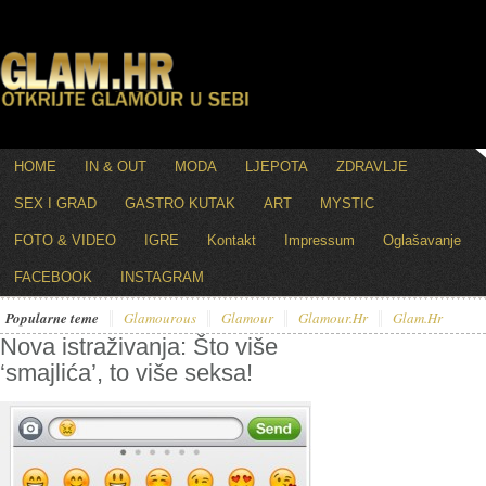
HOME
IN & OUT
MODA
LJEPOTA
ZDRAVLJE
SEX I GRAD
GASTRO KUTAK
ART
MYSTIC
FOTO & VIDEO
IGRE
Kontakt
Impressum
Oglašavanje
FACEBOOK
INSTAGRAM
Popularne teme
Glamourous
Glamour
Glamour.hr
Glam.hr
Nova istraživanja: Što više
‘smajlića’, to više seksa!