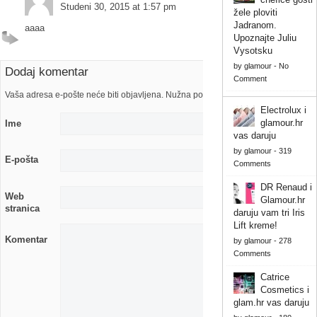
Studeni 30, 2015 at 1:57 pm
žele ploviti
Jadranom.
aaaa
Upoznajte Juliu
Vysotsku
by
glamour
-
No
Dodaj komentar
Comment
Vaša adresa e-pošte neće biti objavljena. Nužna polja su označena s
Electrolux i
glamour.hr
Ime
vas daruju
by
glamour
-
319
E-pošta
Comments
DR Renaud i
Web
Glamour.hr
stranica
daruju vam tri Iris
Lift kreme!
Komentar
by
glamour
-
278
Comments
Catrice
Cosmetics i
glam.hr vas daruju