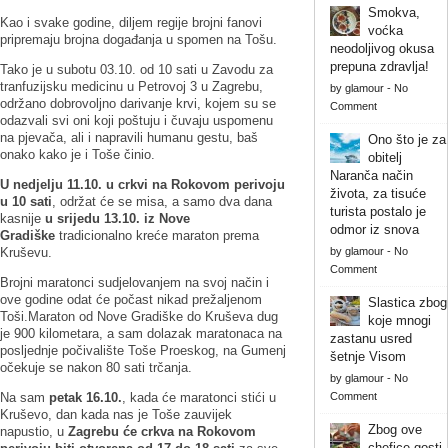
Smokva,
Kao i svake godine, diljem regije brojni fanovi
voćka
pripremaju brojna događanja u spomen na Tošu.
neodoljivog okusa
prepuna zdravlja!
Tako je u subotu 03.10. od 10 sati u Zavodu za
tranfuzijsku medicinu u Petrovoj 3 u Zagrebu,
by
glamour
-
No
održano dobrovoljno darivanje krvi, kojem su se
Comment
odazvali svi oni koji poštuju i čuvaju uspomenu
na pjevača, ali i napravili humanu gestu, baš
Ono što je za
onako kako je i Toše činio.
obitelj
Naranča način
U nedjelju
11.10. u crkvi na Rokovom perivoju
života, za tisuće
u 10 sati
, održat će se misa, a samo dva dana
turista postalo je
kasnije
u
srijedu 13.10. iz Nove
odmor iz snova
Gradiške
tradicionalno kreće maraton prema
Kruševu.
by
glamour
-
No
Comment
Brojni maratonci sudjelovanjem na svoj način i
ove godine odat će počast nikad prežaljenom
Slastica zbog
Toši.Maraton od Nove Gradiške do Kruševa dug
koje mnogi
je 900 kilometara, a sam dolazak maratonaca na
zastanu usred
posljednje počivalište Toše Proeskog, na Gumenj
šetnje Visom
očekuje se nakon 80 sati trčanja.
by
glamour
-
No
Na sam
petak 16.10.
, kada će maratonci stići u
Comment
Kruševo, dan kada nas je Toše zauvijek
Zbog ove
napustio, u
Zagrebu će crkva na Rokovom
chefice gosti