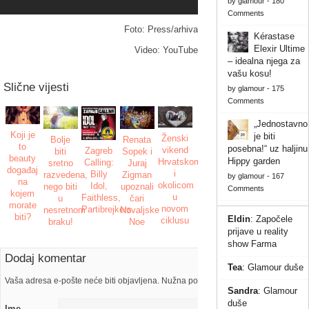
by
glamour
-
180
Comments
Foto: Press/arhiva
Kérastase
Elexir Ultime
Video: YouTube
– idealna njega za
vašu kosu!
Slične vijesti
by
glamour
-
175
Comments
„Jednostavno
Koji je
je biti
Ženski
Renata
Bolje
to
posebna!“ uz haljinu
vikend
Zagreb
Sopek i
biti
beauty
Hippy garden
Hrvatskom
Calling:
Juraj
sretno
događaj
i
Billy
Zigman
razvedena,
by
glamour
-
167
na
okolicom
Idol,
upoznali
nego biti
Comments
kojem
u
Faithless,
čari
u
morate
novom
Partibrejkers…
Novaljske
nesretnom
biti?
Eldin
:
Započele
ciklusu
Noe
braku!
prijave u reality
show Farma
Dodaj komentar
Tea
:
Glamour duše
Vaša adresa e-pošte neće biti objavljena. Nužna polja su označena s
Sandra
:
Glamour
duše
Ime