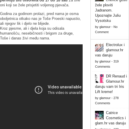
perivoju biti otvorena od 17 do 18 sati
za sve
oni koji se žele prisjetiti voljenog pjevača.
žele ploviti
Jadranom.
Godina za godinom prolazi, pred nama je osma
Upoznajte Juliu
oboljetnica otkako nas je Toše Proeski napustio,
Vysotsku
ali njegov lik i djelo ne blijede.
by
glamour
-
No
Kroz pjesme, ali i djela koja su odisala
Comment
humanošću, nesebičnosti i brigom za druge,
Toše i danas živi među nama.
Electrolux i
glamour.hr
vas daruju
by
glamour
-
319
Comments
DR Renaud i
Glamour.hr
daruju vam tri Iris
Lift kreme!
by
glamour
-
278
Comments
Catrice
Cosmetics i
glam.hr vas daruju