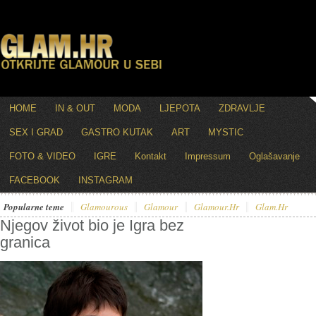
HOME
IN & OUT
MODA
LJEPOTA
ZDRAVLJE
SEX I GRAD
GASTRO KUTAK
ART
MYSTIC
FOTO & VIDEO
IGRE
Kontakt
Impressum
Oglašavanje
FACEBOOK
INSTAGRAM
Popularne teme
Glamourous
Glamour
Glamour.hr
Glam.hr
Njegov život bio je Igra bez
granica