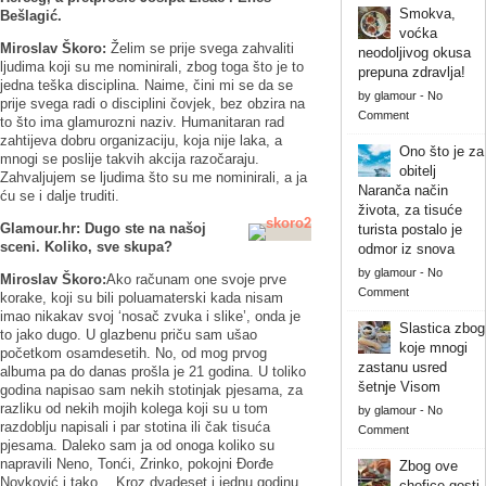
Smokva,
Bešlagić.
voćka
Miroslav Škoro:
Želim se prije svega zahvaliti
neodoljivog okusa
ljudima koji su me nominirali, zbog toga što je to
prepuna zdravlja!
jedna teška disciplina. Naime, čini mi se da se
by
glamour
-
No
prije svega radi o disciplini čovjek, bez obzira na
Comment
to što ima glamurozni naziv. Humanitaran rad
zahtijeva dobru organizaciju, koja nije laka, a
Ono što je za
mnogi se poslije takvih akcija razočaraju.
obitelj
Zahvaljujem se ljudima što su me nominirali, a ja
Naranča način
ću se i dalje truditi.
života, za tisuće
Glamour.hr:
Dugo ste na našoj
turista postalo je
sceni. Koliko, sve skupa?
odmor iz snova
by
glamour
-
No
Miroslav Škoro:
Ako računam one svoje prve
Comment
korake, koji su bili poluamaterski kada nisam
imao nikakav svoj ‘nosač zvuka i slike’, onda je
Slastica zbog
to jako dugo. U glazbenu priču sam ušao
koje mnogi
početkom osamdesetih. No, od mog prvog
zastanu usred
albuma pa do danas prošla je 21 godina. U toliko
šetnje Visom
godina napisao sam nekih stotinjak pjesama, za
razliku od nekih mojih kolega koji su u tom
by
glamour
-
No
razdoblju napisali i par stotina ili čak tisuća
Comment
pjesama. Daleko sam ja od onoga koliko su
napravili Neno, Tonći, Zrinko, pokojni Đorđe
Zbog ove
Novković i tako… Kroz dvadeset i jednu godinu
chefice gosti