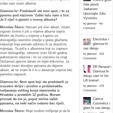
izdao sam osam albuma.
žele ploviti
Jadranom.
Glamour.hr:
Predstavili ste novi spot, i to za
Upoznajte Juliu
pjesmu pod nazivom ‘Zašto lažu nam u lice’.
Vysotsku
Je li riječ o pjesmi s novog albuma?
by
glamour
-
No
Miroslav Škoro:
Nemam još novi album, nisam
Comment
siguran živimo li još u vrijeme albuma uopće.
Mislim da živimo u vrijeme u kojemu se
Electrolux i
diskografija neumitno stavlja u grane glazbene
glamour.hr
industrije koje pomalo odumiru ili se drastično
vas daruju
mijenjaju. Ta priča s albumima koji su zapravo
izum diskografije, odnosno izum 60-tih godina,
by
glamour
-
319
jednostavno odumire i mi se vraćamo na singl.
Comments
Slušanost pjesme danas se mjeri klikovima. Ja
doduše imam dovoljno pjesama da objavim
DR Renaud i
album, ali ne znam bi li to u današnje vrijeme bilo
Glamour.hr
pametno napraviti.
daruju vam tri Iris
Lift kreme!
Glamour.hr:
Novi spot koji ste predstavili je
izuzetno dirljiv i prodire u problematiku
by
glamour
-
278
iseljavanja velikog broja stanovnika iz
Comments
Hrvatske u proteklih 12 godina. Moram
Catrice
priznati da me je, poput većine vaših
pjesama, na neki način ostavio bez riječi.
Cosmetics i
glam.hr vas daruju
Miroslav Škoro:
Moje osobno mišljenje je da bi