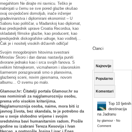
megahitom Ne dirajte mi ravnicu. Teško je
nabrojati u čemu se sve pored glazbe okušao
ovaj osvjedočeni domoljub, inače inženjer
građevinarstva i diplomirani ekonomist – U
Saboru kao političar, u Mađarskoj kao diplomat,
kao predsjednik uprave Croatia Recordsa, kao
skladatelj filmske glazbe, kao producent, kao
predsjednik diskografske udruge, kao voditelj…
Čak je i nositelj visokih državnih odličja!
Članci
Svojim mnogobrojnim hitovima svestrani
Miroslav Škoro i dan danas nastavlja puniti
dvorane jednako kao i srca svojih fanova. S
Najnovije
velikim hitmejkerom, vicmaherom i slavonskim
šarmerom porazgovarali smo o planovima,
glazbenoj sceni, novim pjesmama, novom
Popularno
albumu… O svemu po malo.
Glamour.hr: Čitatelji portala Glamour.hr su
Komentari
vas nominirali za najglamurozniju osobu,
prema vrlo visokim kriterijima.
Top 10 ljetnih
Najglamuroznija osoba, naime, mora biti iz
destinacija
javnog života, bez skandala, te je potrebno da
na Jadranu
se u svoje slobodno vrijeme i svojim
by
glamour
-
No
sredstvima bavi humanitarnim radom. Prošle
godine su izabrani Tereza Kesovija i Ivan
Comment
Herceg, a pretprošle Josipa Lisac i Enes