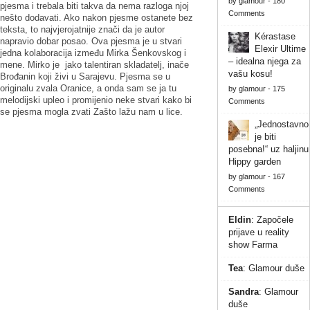
by
glamour
-
180
pjesma i trebala biti takva da nema razloga njoj
Comments
nešto dodavati. Ako nakon pjesme ostanete bez
teksta, to najvjerojatnije znači da je autor
Kérastase
napravio dobar posao. Ova pjesma je u stvari
Elexir Ultime
jedna kolaboracija između Mirka Šenkovskog i
– idealna njega za
mene. Mirko je jako talentiran skladatelj, inače
vašu kosu!
Brođanin koji živi u Sarajevu. Pjesma se u
originalu zvala Oranice, a onda sam se ja tu
by
glamour
-
175
melodijski upleo i promijenio neke stvari kako bi
Comments
se pjesma mogla zvati Zašto lažu nam u lice.
„Jednostavno
je biti
posebna!“ uz haljinu
Hippy garden
by
glamour
-
167
Comments
Eldin
:
Započele
prijave u reality
show Farma
Tea
:
Glamour duše
Sandra
:
Glamour
duše