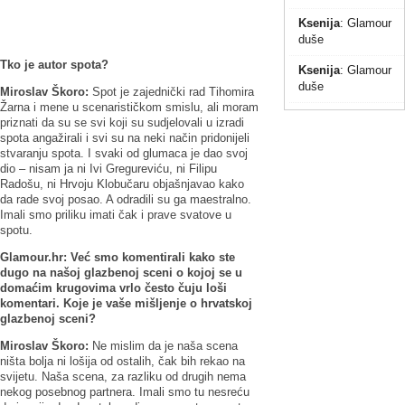
Ksenija
:
Glamour
duše
Tko je autor spota?
Ksenija
:
Glamour
duše
Miroslav Škoro:
Spot je zajednički rad Tihomira
Žarna i mene u scenarističkom smislu, ali moram
priznati da su se svi koji su sudjelovali u izradi
spota angažirali i svi su na neki način pridonijeli
stvaranju spota. I svaki od glumaca je dao svoj
dio – nisam ja ni Ivi Gregureviću, ni Filipu
Radošu, ni Hrvoju Klobučaru objašnjavao kako
da rade svoj posao. A odradili su ga maestralno.
Imali smo priliku imati čak i prave svatove u
spotu.
Glamour.hr:
Već smo komentirali kako ste
dugo na našoj glazbenoj sceni o kojoj se u
domaćim krugovima vrlo često čuju loši
komentari. Koje je vaše mišljenje o hrvatskoj
glazbenoj sceni?
Miroslav Škoro:
Ne mislim da je naša scena
ništa bolja ni lošija od ostalih, čak bih rekao na
svijetu. Naša scena, za razliku od drugih nema
nekog posebnog partnera. Imali smo tu nesreću