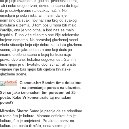
da je prije dvadesetak godina prvenstveno rat,
ali i neke druge stvari, doveo tu scenu do toga
da je doživljavamo na ovakav način. Ne
umišljam ja sebi ništa, ali mislim da nije
normalno da svaki novinar ima broj od svakog
izvođača u zemlji. U tom poslu mora biti malo
čarolije, ona je vrlo bitna, a kod nas se malo
izgubila. Puno više cijenimo one čije telefonske
brojeve nemamo. Na hrvatskoj glazbenoj sceni
vlada situacija koja nije dobra za tu istu glazbenu
scenu, ali je jako dobra za one koji dođu jer
imamo uređenu scenu u kojoj funkcioniraju
pravo, dvorane, fiskalna odgovornost. Samim
time lijepo je u Hrvatsku doći svirati, ali u isto
vrijeme nije baš lijepo biti dijelom hrvatske
glazbene scene.
Glamour.hr:
Samim time dolazimo
i na povećanje poreza na ulaznice.
Svi su jako iznenađeni tim porezom od 25
posto. Kako Vi komentirate taj nenadani
porast?
Miroslav Škoro:
Samo je pitanje da se odredimo
u tome što je kultura. Moramo definirati što je
kultura, što je umjetnost. Pa ako je porez na
kulturu pet posto ili ništa, onda vidimo je li