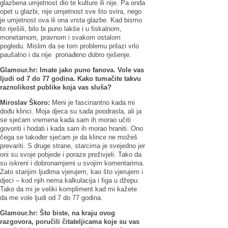
glazbena umjetnost dio te kulture ili nije. Pa onda
opet u glazbi, nije umjetnost sve što svira, nego
je umjetnost ova ili ona vrsta glazbe. Kad bismo
to riješili, bilo bi puno lakše i u fiskalnom,
monetarnom, pravnom i svakom ostalom
pogledu. Mislim da se tom problemu prilazi vrlo
paušalno i da nije pronađeno dobro rješenje.
Glamour.hr:
Imate jako puno fanova. Vole vas
ljudi od 7 do 77 godina. Kako tumačite takvu
raznolikost publike koja vas sluša?
Miroslav Škoro:
Meni je fascinantno kada mi
dođu klinci. Moja djeca su sada poodrasla, ali ja
se sjećam vremena kada sam ih morao učiti
govoriti i hodati i kada sam ih morao hraniti. Ono
čega se također sjećam je da klince ne možeš
prevariti. S druge strane, starcima je svejedno jer
oni su svoje pobjede i poraze preživjeli. Tako da
su iskreni i dobronamjerni u svojim komentarima.
Zato starijim ljudima vjerujem, kao što vjerujem i
djeci – kod njih nema kalkulacija i figa u džepu.
Tako da mi je veliki kompliment kad mi kažete
da me vole ljudi od 7 do 77 godina.
Glamour.hr: Što biste, na kraju ovog
razgovora, poručili čitateljicama koje su vas