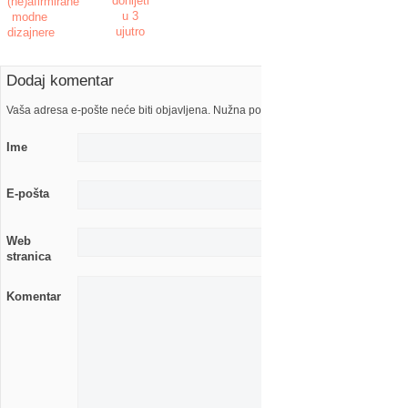
donijeti
(ne)afirmirane
u 3
modne
ujutro
dizajnere
Dodaj komentar
Vaša adresa e-pošte neće biti objavljena. Nužna polja su označena s
Ime
E-pošta
Web
stranica
Komentar