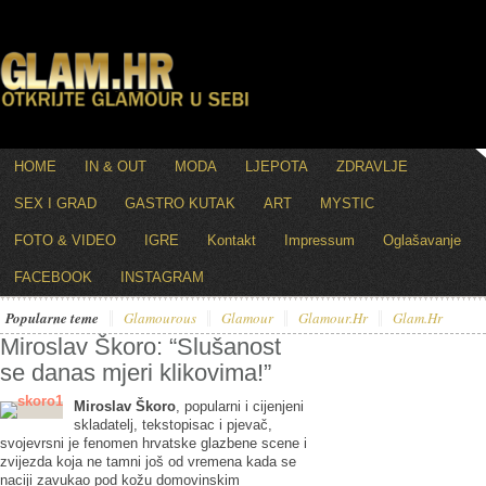
HOME
IN & OUT
MODA
LJEPOTA
ZDRAVLJE
SEX I GRAD
GASTRO KUTAK
ART
MYSTIC
FOTO & VIDEO
IGRE
Kontakt
Impressum
Oglašavanje
FACEBOOK
INSTAGRAM
Popularne teme
Glamourous
Glamour
Glamour.hr
Glam.hr
Miroslav Škoro: “Slušanost
se danas mjeri klikovima!”
Miroslav Škoro
, popularni i cijenjeni
skladatelj, tekstopisac i pjevač,
svojevrsni je fenomen hrvatske glazbene scene i
zvijezda koja ne tamni još od vremena kada se
naciji zavukao pod kožu domovinskim