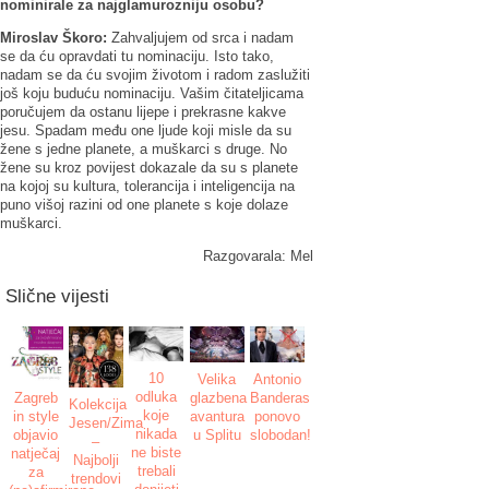
nominirale za najglamurozniju osobu?
Miroslav Škoro:
Zahvaljujem od srca i nadam
se da ću opravdati tu nominaciju. Isto tako,
nadam se da ću svojim životom i radom zaslužiti
još koju buduću nominaciju. Vašim čitateljicama
poručujem da ostanu lijepe i prekrasne kakve
jesu. Spadam među one ljude koji misle da su
žene s jedne planete, a muškarci s druge. No
žene su kroz povijest dokazale da su s planete
na kojoj su kultura, tolerancija i inteligencija na
puno višoj razini od one planete s koje dolaze
muškarci.
Razgovarala: Mel
Slične vijesti
10
Velika
Antonio
odluka
Zagreb
glazbena
Banderas
Kolekcija
koje
in style
avantura
ponovo
Jesen/Zima
nikada
objavio
u Splitu
slobodan!
–
ne biste
natječaj
Najbolji
trebali
za
trendovi