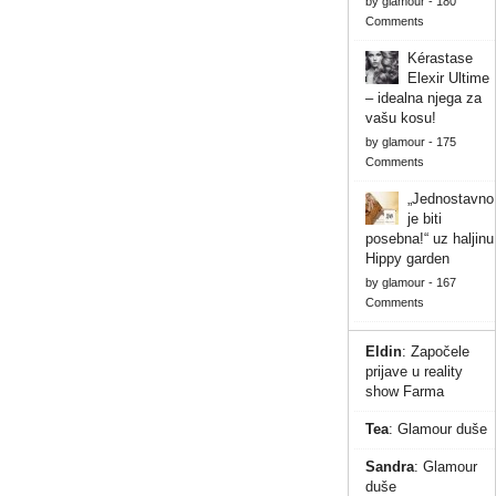
by
glamour
-
180
Comments
Kérastase
Elexir Ultime
– idealna njega za
vašu kosu!
by
glamour
-
175
Comments
„Jednostavno
je biti
posebna!“ uz haljinu
Hippy garden
by
glamour
-
167
Comments
Eldin
:
Započele
prijave u reality
show Farma
Tea
:
Glamour duše
Sandra
:
Glamour
duše