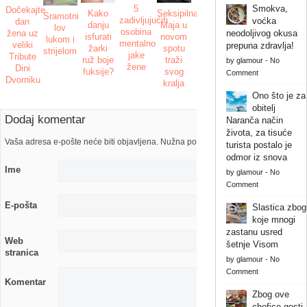
5
Smokva,
Dočekajte
Kako
Seksipilna
Sramotni
zadivljujućih
voćka
dan
danju
Maja u
lov
osobina
žena uz
neodoljivog okusa
isfurati
novom
lukom i
mentalno
veliki
prepuna zdravlja!
žarki
spotu
strijelom
jake
Tribute
ruž boje
traži
by
glamour
-
No
žene
Dini
fuksije?
svog
Comment
Dvorniku
kralja
Ono što je za
obitelj
Dodaj komentar
Naranča način
života, za tisuće
Vaša adresa e-pošte neće biti objavljena. Nužna polja su označena s
turista postalo je
odmor iz snova
Ime
by
glamour
-
No
Comment
E-pošta
Slastica zbog
koje mnogi
zastanu usred
Web
šetnje Visom
stranica
by
glamour
-
No
Comment
Komentar
Zbog ove
chefice gosti