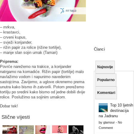
– mrkva,
– krastavci,
– crveni kupus,
– svježi korijander,
– rižin papir za rolice (rižine tortilje),
Članci
– manje slan sojin umak (Tamari)
Priprema:
Povrće narežemo na trakice, a korijander
Najnovije
natrgamo na komadiće. Rižin papir (tortilje) malo
navlažimo vodom i napunimo navedenim
Popularno
sastojcima. Zavijemo, a uglove okrenemo prema
unutra kako bismo ih zatvorili. Potom prerežemo
tortilju po sredini kako bismo od jedne dobili dvije
Komentari
rolice. Poslužimo sa sojinim umakom.
Top 10 ljetnih
Dobar tek!
destinacija
na Jadranu
Slične vijesti
by
glamour
-
No
Comment