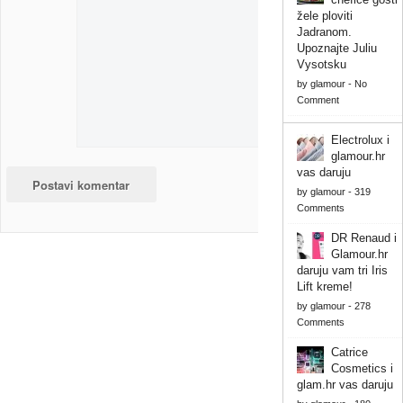
žele ploviti
Jadranom.
Upoznajte Juliu
Vysotsku
by
glamour
-
No
Comment
Electrolux i
glamour.hr
vas daruju
by
glamour
-
319
Comments
DR Renaud i
Glamour.hr
daruju vam tri Iris
Lift kreme!
by
glamour
-
278
Comments
Catrice
Cosmetics i
glam.hr vas daruju