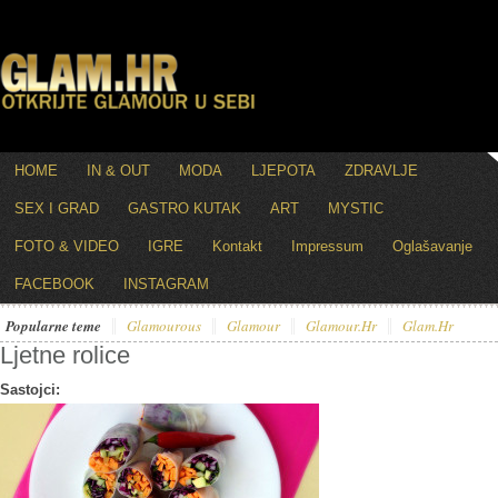
HOME
IN & OUT
MODA
LJEPOTA
ZDRAVLJE
SEX I GRAD
GASTRO KUTAK
ART
MYSTIC
FOTO & VIDEO
IGRE
Kontakt
Impressum
Oglašavanje
FACEBOOK
INSTAGRAM
Popularne teme
Glamourous
Glamour
Glamour.hr
Glam.hr
Ljetne rolice
Sastojci: