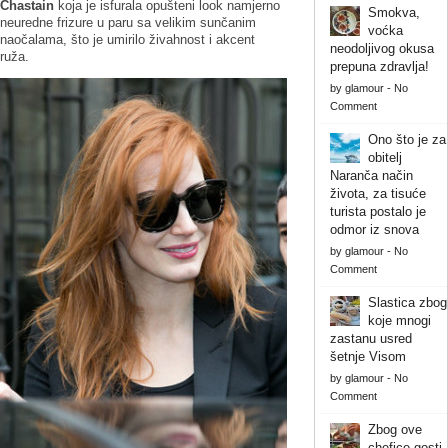
Chastain
koja je isfurala opušteni look namjerno
Smokva,
neuredne frizure u paru sa velikim sunčanim
voćka
naočalama, što je umirilo živahnost i akcent
neodoljivog okusa
ruža.
prepuna zdravlja!
by
glamour
-
No
Comment
Ono što je za
obitelj
Naranča način
života, za tisuće
turista postalo je
odmor iz snova
by
glamour
-
No
Comment
Slastica zbog
koje mnogi
zastanu usred
šetnje Visom
by
glamour
-
No
Comment
Zbog ove
chefice gosti