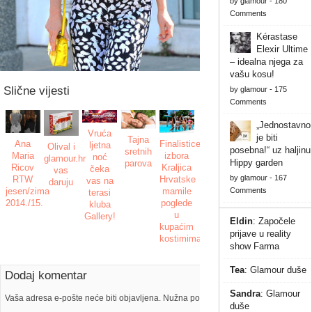
by
glamour
-
180
Comments
Kérastase
Elexir Ultime
– idealna njega za
vašu kosu!
Slične vijesti
by
glamour
-
175
Comments
„Jednostavno
Vruća
je biti
Tajna
Ana
Finalistice
ljetna
Olival i
posebna!“ uz haljinu
sretnih
Maria
izbora
noć
glamour.hr
Hippy garden
parova
Ricov
Kraljica
čeka
vas
by
glamour
-
167
RTW
Hrvatske
vas na
daruju
jesen/zima
mamile
Comments
terasi
2014./15.
poglede
kluba
u
Gallery!
Eldin
:
Započele
kupaćim
prijave u reality
kostimima
show Farma
Tea
:
Glamour duše
Dodaj komentar
Sandra
:
Glamour
Vaša adresa e-pošte neće biti objavljena. Nužna polja su označena s
duše