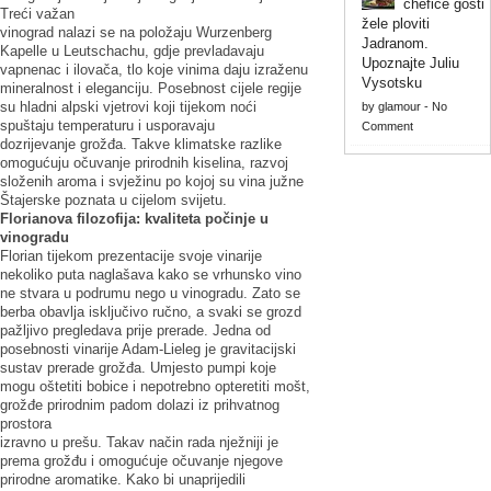
chefice gosti
Treći važan
žele ploviti
vinograd nalazi se na položaju Wurzenberg
Jadranom.
Kapelle u Leutschachu, gdje prevladavaju
Upoznajte Juliu
vapnenac i ilovača, tlo koje vinima daju izraženu
Vysotsku
mineralnost i eleganciju. Posebnost cijele regije
su hladni alpski vjetrovi koji tijekom noći
by
glamour
-
No
spuštaju temperaturu i usporavaju
Comment
dozrijevanje grožđa. Takve klimatske razlike
omogućuju očuvanje prirodnih kiselina, razvoj
složenih aroma i svježinu po kojoj su vina južne
Štajerske poznata u cijelom svijetu.
Florianova filozofija: kvaliteta počinje u
vinogradu
Florian tijekom prezentacije svoje vinarije
nekoliko puta naglašava kako se vrhunsko vino
ne stvara u podrumu nego u vinogradu. Zato se
berba obavlja isključivo ručno, a svaki se grozd
pažljivo pregledava prije prerade. Jedna od
posebnosti vinarije Adam-Lieleg je gravitacijski
sustav prerade grožđa. Umjesto pumpi koje
mogu oštetiti bobice i nepotrebno opteretiti mošt,
grožđe prirodnim padom dolazi iz prihvatnog
prostora
izravno u prešu. Takav način rada nježniji je
prema grožđu i omogućuje očuvanje njegove
prirodne aromatike. Kako bi unaprijedili