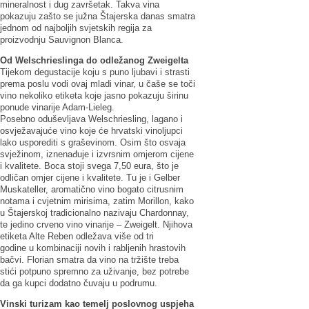
mineralnost i dug završetak. Takva vina
pokazuju zašto se južna Štajerska danas smatra
jednom od najboljih svjetskih regija za
proizvodnju Sauvignon Blanca.
Od Welschrieslinga do odležanog Zweigelta
Tijekom degustacije koju s puno ljubavi i strasti
prema poslu vodi ovaj mladi vinar, u čaše se toči
vino nekoliko etiketa koje jasno pokazuju širinu
ponude vinarije Adam-Lieleg.
Posebno oduševljava Welschriesling, lagano i
osvježavajuće vino koje će hrvatski vinoljupci
lako usporediti s graševinom. Osim što osvaja
svježinom, iznenađuje i izvrsnim omjerom cijene
i kvalitete. Boca stoji svega 7,50 eura, što je
odličan omjer cijene i kvalitete. Tu je i Gelber
Muskateller, aromatično vino bogato citrusnim
notama i cvjetnim mirisima, zatim Morillon, kako
u Štajerskoj tradicionalno nazivaju Chardonnay,
te jedino crveno vino vinarije – Zweigelt. Njihova
etiketa Alte Reben odležava više od tri
godine u kombinaciji novih i rabljenih hrastovih
bačvi. Florian smatra da vino na tržište treba
stići potpuno spremno za uživanje, bez potrebe
da ga kupci dodatno čuvaju u podrumu.
Vinski turizam kao temelj poslovnog uspjeha