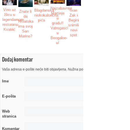
Najzabavnije
Vino uz
Ivan
Blagdanska
Znate li
Martinje
žlicu u
Zak i
niskokalorična
da
u
legendarnom
Begini
pića
Hrvatska
gradu!!
restoranu
snimili
ima svoj
Vatrogasci
Kvatrić
novi
San
u
spot
Marino?
Boogaloo-
u!
Dodaj komentar
Vaša adresa e-pošte neće biti objavljena. Nužna polja su označena s
Ime
E-pošta
Web
stranica
Komentar