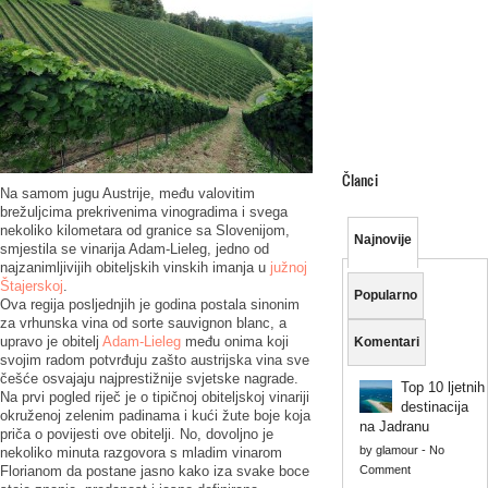
Članci
Na samom jugu Austrije, među valovitim
brežuljcima prekrivenima vinogradima i svega
nekoliko kilometara od granice sa Slovenijom,
Najnovije
smjestila se vinarija Adam-Lieleg, jedno od
najzanimljivijih obiteljskih vinskih imanja u
južnoj
Štajerskoj
.
Popularno
Ova regija posljednjih je godina postala sinonim
za vrhunska vina od sorte sauvignon blanc, a
upravo je obitelj
Adam-Lieleg
među onima koji
Komentari
svojim radom potvrđuju zašto austrijska vina sve
češće osvajaju najprestižnije svjetske nagrade.
Top 10 ljetnih
Na prvi pogled riječ je o tipičnoj obiteljskoj vinariji
destinacija
okruženoj zelenim padinama i kući žute boje koja
na Jadranu
priča o povijesti ove obitelji. No, dovoljno je
by
glamour
-
No
nekoliko minuta razgovora s mladim vinarom
Florianom da postane jasno kako iza svake boce
Comment