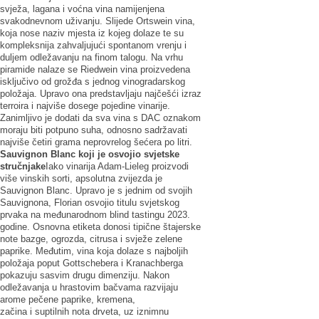
svježa, lagana i voćna vina namijenjena
svakodnevnom uživanju. Slijede Ortswein vina,
koja nose naziv mjesta iz kojeg dolaze te su
kompleksnija zahvaljujući spontanom vrenju i
duljem odležavanju na finom talogu. Na vrhu
piramide nalaze se Riedwein vina proizvedena
isključivo od grožđa s jednog vinogradarskog
položaja. Upravo ona predstavljaju najčešći izraz
terroira i najviše dosege pojedine vinarije.
Zanimljivo je dodati da sva vina s DAC oznakom
moraju biti potpuno suha, odnosno sadržavati
najviše četiri grama neprovrelog šećera po litri.
Sauvignon Blanc koji je osvojio svjetske
stručnjake
Iako vinarija Adam-Lieleg proizvodi
više vinskih sorti, apsolutna zvijezda je
Sauvignon Blanc. Upravo je s jednim od svojih
Sauvignona, Florian osvojio titulu svjetskog
prvaka na međunarodnom blind tastingu 2023.
godine. Osnovna etiketa donosi tipične štajerske
note bazge, ogrozda, citrusa i svježe zelene
paprike. Međutim, vina koja dolaze s najboljih
položaja poput Gottschebera i Kranachberga
pokazuju sasvim drugu dimenziju. Nakon
odležavanja u hrastovim bačvama razvijaju
arome pečene paprike, kremena,
začina i suptilnih nota drveta, uz iznimnu