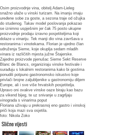
Osim proizvodnje vina, obitelj Adam-Lieleg
snažno ulaže u vinski turizam. Na imanju imaju
uređene sobe za goste, a sezona traje od ožujka
do studenog. Takav model poslovanja pokazao
se iznimno uspješnim jer čak 75 posto ukupne
proizvodnje prodaju izravno posjetiteljima koji
dolaze u vinariju. Tek manji dio vina završava u
restoranima i vinotekama. Florian je ujedno član
udruženja Sieme, koje okuplja sedam mladih
vinara iz različitih mjesta južne Štajerske.
Zajedno proizvode pjenušac Sieme Sekt Reserve
Blanc de Blancs, organiziraju vinske festivale i
surađuju s lokalnim restoranima kako bi gostima
ponudili potpuno gastronomsko iskustvo koje
privlači brojne zaljubljenike u gastronomiju diljem
Europe, ali i sve više hrvatskih posjetitelja.
Upravo oni ovakve vinske oaze biraju kao bazu
za vikend bijeg, te uz snivanje u zagrljaju
vinograda s vinarima poput
Floriana uživaju u prekrasnoj eno gastro i vinskoj
priči koja mazi sva osjetila.
foto: Nikola Zoko
Slične vijesti