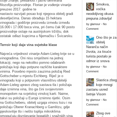
stoje znanje, predanost i jasno definirana
Smokva,
filozofija proizvodnje. Florian je vođenje vinarije
voćka
preuzeo 2017. godine te
nastavio razvijati posao koji njegova obitelj gradi
neodoljivog okusa
desetljećima. Danas obrađuju 15 hektara
prepuna zdravlja!
vinograda i godišnje proizvedu između između
by
glamour
-
No
16.000 i 17.000 boca vina, pri čemu čak 90 posto
Comment
proizvodnje ostaje na austrijskom tržištu, dok
ostatak odlazi kupcima u Njemačku i Švicarsku.
Ono što je za
obitelj
Terroir koji daje vina svjetske klase
Naranča način
života, za tisuće
Najveća vrijednost vinarije Adam-Lieleg krije se u
turista postalo je
vinogradima. Oni nisu smješteni na jednoj
odmor iz snova
lokaciji, nego na nekoliko pomno odabranih
položaja koji daju potpuno različite karaktere
by
glamour
-
No
vinima. Posebno mjesto zauzima položaj Ried
Comment
Gottscheber u mjestu Eichberg. Riječ je o
Slastica zbog
vinogradu koji u potpunom vlasništvu obitelji
Adam-Lieleg upravo zbog sastava tla i položaja
koje mnogi
daje iznimna vina, što ga čini svojevrsnim
zastanu usred
monopolom na svjetskoj vinskoj karti. Naime,
šetnje Visom
takvi su položaji u Europi iznimno rijetki. Osim
by
glamour
-
No
na Gottscheberu, obitelj uzgaja vinovu lozu i na
Comment
položaju Oberer Kranachberg u Gamlitzu, gdje
pjeskovitije tlo i nešto toplija mikroklima
Zbog ove
omogućuju dozrijevanje bogatijih i snažnijih vina.