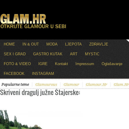
HOME
IN & OUT
MODA
LJEPOTA
ZDRAVLJE
SEX I GRAD
GASTRO KUTAK
ART
MYSTIC
FOTO & VIDEO
IGRE
Kontakt
Impressum
Oglašavanje
FACEBOOK
INSTAGRAM
Popularne teme
Glamourous
Glamour
Glamour.hr
Glam.hr
Skriveni dragulj južne Štajerske: