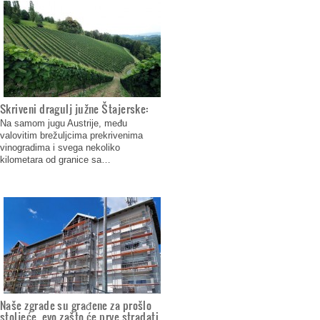
Skriveni dragulj južne Štajerske:
Na samom jugu Austrije, među
valovitim brežuljcima prekrivenima
vinogradima i svega nekoliko
kilometara od granice sa…
Naše zgrade su građene za prošlo
stoljeće, evo zašto će prve stradati