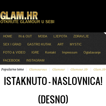
HOME
IN & OUT
MODA
LJEPOTA
ZDRAVLJE
SEX I GRAD
GASTRO KUTAK
ART
MYSTIC
FOTO & VIDEO
IGRE
Kontakt
Impressum
Oglašavanje
FACEBOOK
INSTAGRAM
Popularne teme
Glamourous
Glamour
Glamour.hr
Glam.hr
ISTAKNUTO – NASLOVNICA!
(DESNO)