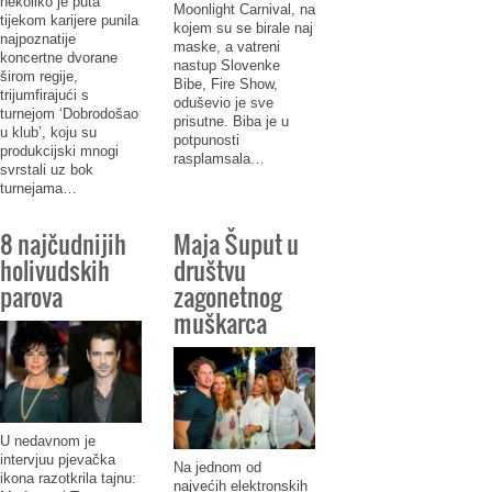
nekoliko je puta
Moonlight Carnival, na
tijekom karijere punila
kojem su se birale naj
najpoznatije
maske, a vatreni
koncertne dvorane
nastup Slovenke
širom regije,
Bibe, Fire Show,
trijumfirajući s
oduševio je sve
turnejom ‘Dobrodošao
prisutne. Biba je u
u klub’, koju su
potpunosti
produkcijski mnogi
rasplamsala…
svrstali uz bok
turnejama…
8 najčudnijih
Maja Šuput u
holivudskih
društvu
parova
zagonetnog
muškarca
U nedavnom je
intervjuu pjevačka
Na jednom od
ikona razotkrila tajnu:
najvećih elektronskih