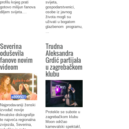
profilu kojeg prati
svijeta,
gotovo milijun fanova
gospodarstvenici,
diljem svijeta.…
osobe iz javnog
života mogli su
uživati u bogatom
glazbenom programu,
…
Severina
Trudna
oduševila
Aleksandra
fanove novim
Grdić partijala
videom
u zagrebačkom
klubu
Najprodavaniji ženski
izvođač novije
Protekle se subote u
hrvatske diskografije
zagrebačkom klubu
te najveća regionalna
Moon održao
zvijezda, Severina,
karnevalski spektakl,