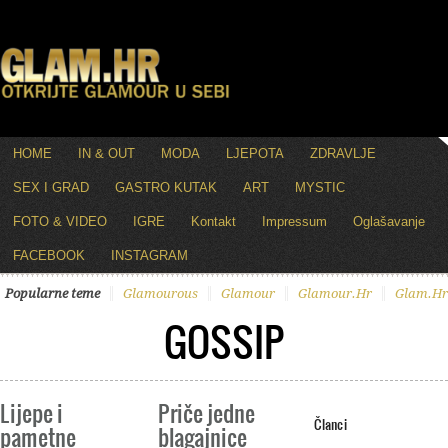
HOME
IN & OUT
MODA
LJEPOTA
ZDRAVLJE
SEX I GRAD
GASTRO KUTAK
ART
MYSTIC
FOTO & VIDEO
IGRE
Kontakt
Impressum
Oglašavanje
FACEBOOK
INSTAGRAM
Popularne teme
Glamourous
Glamour
Glamour.hr
Glam.hr
GOSSIP
Lijepe i
Priče jedne
Članci
pametne
blagajnice