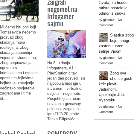
zaigrali
života, za tisuće
nogomet na
turista postalo je
odmor iz snova
Infogamer
by
glamour
-
No
sajmu
Comment
Mi ćemo biti prvi koji
Tomaševića nećemo
Slastica zbog
prozvati zbog
koje mnogi
ukidanja mjera
zastanu usred
roditeljima, zbog
šetnje Visom
ukidanja stipendija
vrijednim studentima,
by
glamour
-
No
zbog potpisavanja
Na 8. izdanju
Comment
ugovora s
Infogamera, A1 i
kriminalcima i ostalim
PlayStation čitav
Zbog ove
aposlutim fejlovima
jedan dan posvetili su
chefice gosti
kojima je iznevjerijo
najpopularnijoj igri u
žele ploviti
većinsko povjerenje
stvarnom i virtualnom
Jadranom.
zagrepćana i time
svijetu – nogometu.
Upoznajte Juliu
si…
Posjetitelji su, osim
Vysotsku
osvajanja giveaway
by
glamour
-
No
poklona, zaigrali hit
Comment
igru FIFA 20 protiv
Tarika Filipovića,…
Izabel Goulart,
SOMERSBY