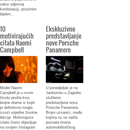
seksi odjevnoj
kombinaciji, prozirnim
bijelim…
10
Ekskluzivno
motivirajućih
predstavljanje
citata Naomi
nove Porsche
Campbell
Panamere
Model Naomi
U ponedjeljak je na
Campbell je u svom
Jankomiru u Zagrebu
životu prošla kroz
službeno
brojne drame iz kojih
predstavljena nova
je definitivno mogla
Porsche Panamera.
izvući vrijedne životne
Brojni uzvanici, među
lekcije. Motivirajuće
kojima su se našla
citate često objavljuje
poznata imena
na svojem Instagram
automobilističkog