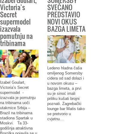
Victoria’s
SVEČANO
Secret
PREDSTAVIO
supermodel
NOVI OKUS
izazvala
BAZGA LIMETA
pomutnju na
tribinama
Ledeno hladna čaša
omiljenog Somersby
cidera od sad dolazi i
Izabel Goulart,
u novom okusu –
Victoria’s Secret
bazga limeta, a prvi
supermodel -
su je sinoć imali
izazvala je pomutnju
priliku kušati brojni
na tribinama uoči
poznati. Zagrebački
utakmice Srbija –
lounge bar Matis tako
Brazil na tribinama
se pretvorio u
stadiona Spartak u
cvjetnu…
Moskvi. Ta 33-
godišnja atraktivna
Brazilka pojavila se u