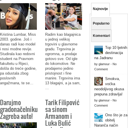
Najnovije
Popularno
Kristina Lumbar, Miss
Radim kao blagajnica
Komentari
2003. godine. Još i
u jednoj velikoj
danas radi kao model
trgovini u glavnome
Top 10 ljetnih
i nosi modne revije.
gradu. Trgovina je
destinacija
Studirala kao redovni
ogromna, a prodaje
na Jadranu
student na Pravnom
gotovo sve. Od igle
fakultetu u Rijeci,
do lokomotive. Ne
by
glamour
-
No
došla do treće godine,
prodajemo jedino
Comment
pa odustala zbog
pristojnost i fine
poslovnih
manire. Trgovina ima
Smokva,
angažmana, te se…
13 blagajni, a ja sam,
voćka
…
neodoljivog okusa
prepuna zdravlja!
Darujmo
Tarik Filipović
by
glamour
-
No
Comment
gradonačelniku
sa sinom
Zagreba auto!
Armanom i
Ono što je za
obitelj
Luka Bulić
Naranča način