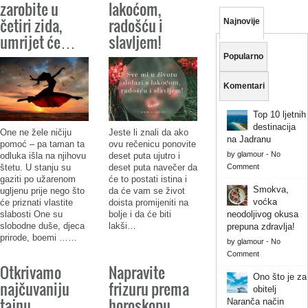
zarobite u
lakoćom,
četiri zida,
radošću i
Najnovije
umrijet će…
slavljem!
Popularno
Komentari
Top 10 ljetnih
destinacija
One ne žele ničiju
Jeste li znali da ako
na Jadranu
pomoć – pa taman ta
ovu rečenicu ponovite
by
glamour
-
No
odluka išla na njihovu
deset puta ujutro i
Comment
štetu. U stanju su
deset puta navečer da
gaziti po užarenom
će to postati istina i
Smokva,
ugljenu prije nego što
da će vam se život
voćka
će priznati vlastite
doista promijeniti na
neodoljivog okusa
slabosti One su
bolje i da će biti
slobodne duše, djeca
lakši…
prepuna zdravlja!
prirode, boemi ……
by
glamour
-
No
Comment
Otkrivamo
Napravite
Ono što je za
najčuvaniju
frizuru prema
obitelj
tajnu
horoskopu
Naranča način