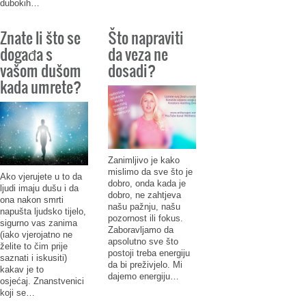
dubokih…
Znate li što se
Što napraviti
događa s
da veza ne
vašom dušom
dosadi?
kada umrete?
Zanimljivo je kako
mislimo da sve što je
Ako vjerujete u to da
dobro, onda kada je
ljudi imaju dušu i da
dobro, ne zahtjeva
ona nakon smrti
našu pažnju, našu
napušta ljudsko tijelo,
pozornost ili fokus.
sigurno vas zanima
Zaboravljamo da
(iako vjerojatno ne
apsolutno sve što
želite to čim prije
postoji treba energiju
saznati i iskusiti)
da bi preživjelo. Mi
kakav je to
dajemo energiju…
osjećaj. Znanstvenici
koji se…