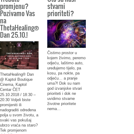
promjenu?
stvarni
Pozivamo Vas
prioriteti?
na
ThetaHealing®
Dan 25.10.!
Čistimo prostor u
kojem živimo, peremo
odjeću, laštimo auto,
uređujemo tijelo, pa
kosu, pa nokte, pa
ThetaHealing® Dan
odjeću… a pranje
@ Kaptol Boutique
uma?! Dok su nam
Cinema, Kaptol
god izvanjske stvari
Centar ČET
prioriteti i dok ne
25.10.2018 / 18:30 –
uvidimo stvarne
20:30 Voljeli biste
životne prioritete
promijeniti ili
nema…
nadograditi određena
polja u svom životu, a
svaki vas pokušaj
ubrzo vraća na staro?
Tek promjenom