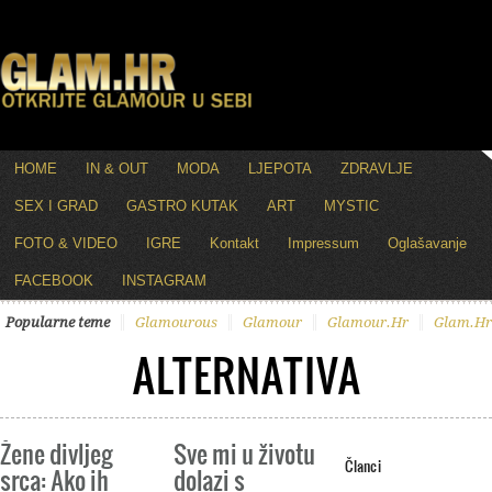
HOME
IN & OUT
MODA
LJEPOTA
ZDRAVLJE
SEX I GRAD
GASTRO KUTAK
ART
MYSTIC
FOTO & VIDEO
IGRE
Kontakt
Impressum
Oglašavanje
FACEBOOK
INSTAGRAM
Popularne teme
Glamourous
Glamour
Glamour.hr
Glam.hr
ALTERNATIVA
Žene divljeg
Sve mi u životu
Članci
srca: Ako ih
dolazi s