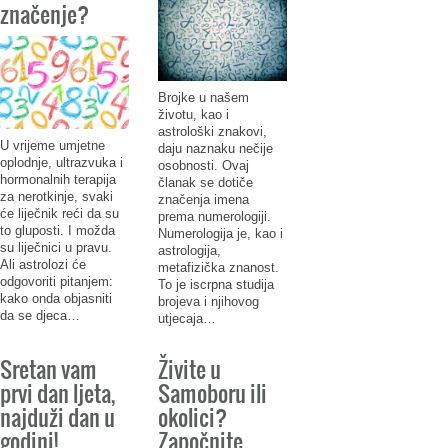
značenje?
Brojke u našem
životu, kao i
astrološki znakovi,
U vrijeme umjetne
daju naznaku nečije
oplodnje, ultrazvuka i
osobnosti. Ovaj
hormonalnih terapija
članak se dotiče
za nerotkinje, svaki
značenja imena
će liječnik reći da su
prema numerologiji.
to gluposti. I možda
Numerologija je, kao i
su liječnici u pravu.
astrologija,
Ali astrolozi će
metafizička znanost.
odgovoriti pitanjem:
To je iscrpna studija
kako onda objasniti
brojeva i njihovog
da se djeca…
utjecaja…
Sretan vam
Živite u
prvi dan ljeta,
Samoboru ili
najduži dan u
okolici?
godini!
Započnite