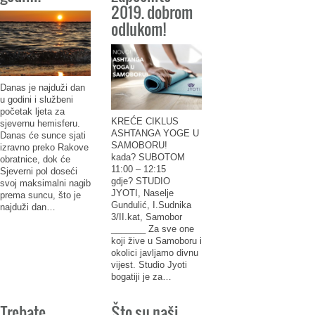
2019. dobrom
odlukom!
Danas je najduži dan
u godini i službeni
početak ljeta za
KREĆE CIKLUS
sjevernu hemisferu.
ASHTANGA YOGE U
Danas će sunce sjati
SAMOBORU!
izravno preko Rakove
kada? SUBOTOM
obratnice, dok će
11:00 – 12:15
Sjeverni pol doseći
gdje? STUDIO
svoj maksimalni nagib
JYOTI, Naselje
prema suncu, što je
Gundulić, I.Sudnika
najduži dan…
3/II.kat, Samobor
_______ Za sve one
koji žive u Samoboru i
okolici javljamo divnu
vijest. Studio Jyoti
bogatiji je za…
Trebate
Što su naši