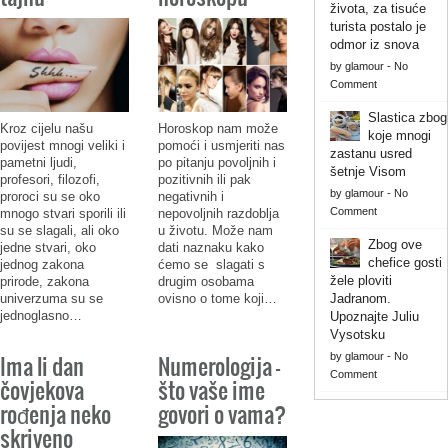
života, za tisuće
turista postalo je
odmor iz snova
by
glamour
-
No
Comment
Slastica zbog
Kroz cijelu našu
Horoskop nam može
koje mnogi
povijest mnogi veliki i
pomoći i usmjeriti nas
zastanu usred
pametni ljudi,
po pitanju povoljnih i
šetnje Visom
profesori, filozofi,
pozitivnih ili pak
by
glamour
-
No
proroci su se oko
negativnih i
Comment
mnogo stvari sporili ili
nepovoljnih razdoblja
su se slagali, ali oko
u životu. Može nam
Zbog ove
jedne stvari, oko
dati naznaku kako
chefice gosti
jednog zakona
ćemo se slagati s
žele ploviti
prirode, zakona
drugim osobama
univerzuma su se
ovisno o tome koji…
Jadranom.
jednoglasno…
Upoznajte Juliu
Vysotsku
Ima li dan
Numerologija –
by
glamour
-
No
Comment
čovjekova
što vaše ime
rođenja neko
govori o vama?
skriveno