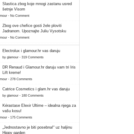
Slastica zbog koje mnogi zastanu usred
šetnje Visom
amour
-
No Comment
Zbog ove chefice gosti žele ploviti
Jadranom. Upoznajte Juliu Vysotsku
amour
-
No Comment
Electrolux i glamour.hr vas daruju
by
glamour
-
319 Comments
DR Renaud i Glamour.hr daruju vam tri Iris
Lift kreme!
amour
-
278 Comments
Catrice Cosmetics i glam.hr vas daruju
by
glamour
-
180 Comments
Kérastase Elexir Ultime – idealna njega za
vašu kosu!
amour
-
175 Comments
„Jednostavno je biti posebna!“ uz haljinu
Hippy garden