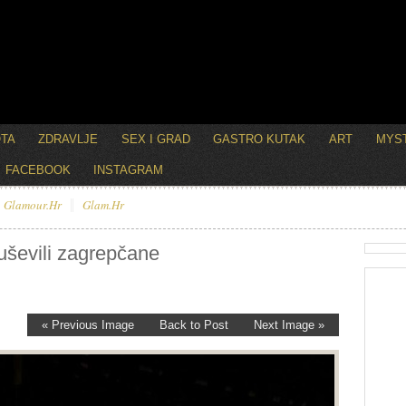
OTA
ZDRAVLJE
SEX I GRAD
GASTRO KUTAK
ART
MYST
FACEBOOK
INSTAGRAM
Glamour.hr
Glam.hr
uševili zagrepčane
« Previous Image
Back to Post
Next Image »