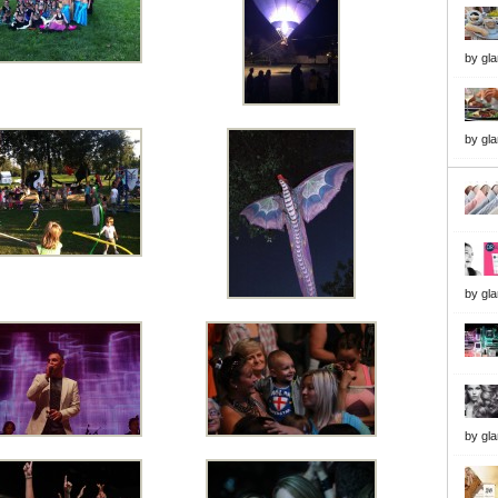
by
gl
by
gl
by
gl
by
gl