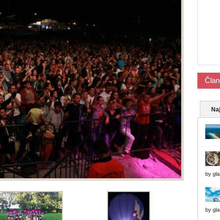
Član
Naj
by
gl
by
gl