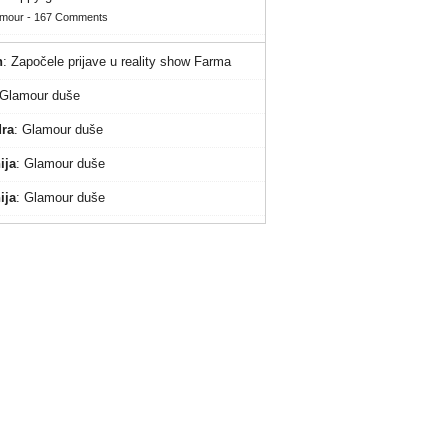
amour
-
167 Comments
n
:
Započele prijave u reality show Farma
Glamour duše
ra
:
Glamour duše
ija
:
Glamour duše
ija
:
Glamour duše