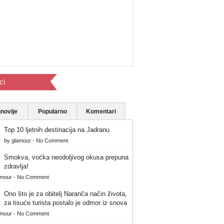
ci
novije
Popularno
Komentari
Top 10 ljetnih destinacija na Jadranu
by
glamour
-
No Comment
Smokva, voćka neodoljivog okusa prepuna
zdravlja!
amour
-
No Comment
Ono što je za obitelj Naranča način života,
za tisuće turista postalo je odmor iz snova
amour
-
No Comment