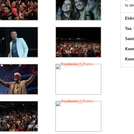
by
gl
Eldi
Tea
:
Sand
Ksen
Ksen