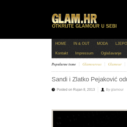
HOME
IN & OUT
MODA
LJEP
Kontakt
Impressum
Oglašavanje
Popularne teme
Glamourous
Glamour
Sandi i Zlatko Pejaković od
Posted on Rujan 8, 2013
By glamour