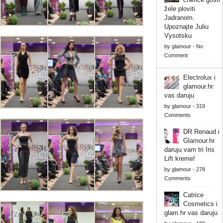
žele ploviti
Jadranom.
Upoznajte Juliu
Vysotsku
by
glamour
-
No
Comment
Electrolux i
glamour.hr
vas daruju
by
glamour
-
319
Comments
DR Renaud i
Glamour.hr
daruju vam tri Iris
Lift kreme!
by
glamour
-
278
Comments
Catrice
Cosmetics i
glam.hr vas daruju