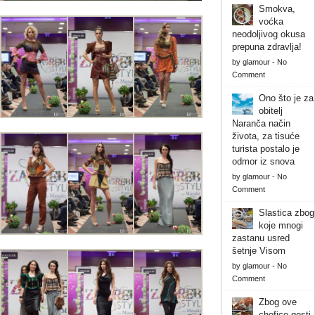
Smokva,
voćka
neodoljivog okusa
prepuna zdravlja!
by
glamour
-
No
Comment
Ono što je za
obitelj
Naranča način
života, za tisuće
turista postalo je
odmor iz snova
by
glamour
-
No
Comment
Slastica zbog
koje mnogi
zastanu usred
šetnje Visom
by
glamour
-
No
Comment
Zbog ove
chefice gosti