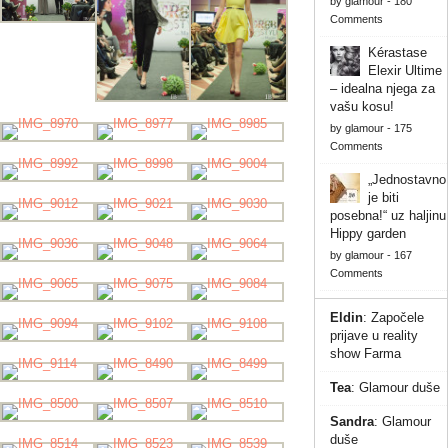
by
glamour
-
180
Comments
Kérastase
Elexir Ultime
– idealna njega za
vašu kosu!
by
glamour
-
175
Comments
„Jednostavno
je biti
posebna!“ uz haljinu
Hippy garden
by
glamour
-
167
Comments
Eldin
:
Započele
prijave u reality
show Farma
Tea
:
Glamour duše
Sandra
:
Glamour
duše