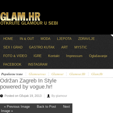
HOME
IN & OUT
MODA
LJEPOTA
ZDRAVLJE
SEX I GRAD
GASTRO KUTAK
ART
MYSTIC
FOTO & VIDEO
IGRE
Kontakt
Impressum
Oglašavanje
FACEBOOK
INSTAGRAM
Popularne teme
Glamourous
Glamour
Glamour.hr
Glam.hr
Održan Zagreb In Style
powered by vogue.hr!
Posted on Ožujak 19, 2013
By glamour
« Previous Image
Back to Post
Next
Image »