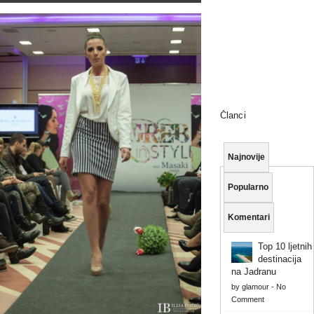
Članci
Najnovije
Popularno
Komentari
Top 10 ljetnih
destinacija
na Jadranu
by
glamour
-
No
Comment