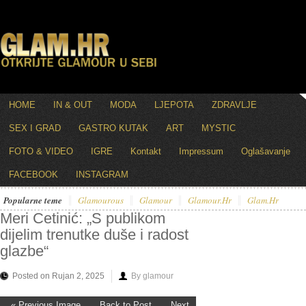
HOME
IN & OUT
MODA
LJEPOTA
ZDRAVLJE
SEX I GRAD
GASTRO KUTAK
ART
MYSTIC
FOTO & VIDEO
IGRE
Kontakt
Impressum
Oglašavanje
FACEBOOK
INSTAGRAM
Popularne teme
Glamourous
Glamour
Glamour.hr
Glam.hr
Meri Cetinić: „S publikom
dijelim trenutke duše i radost
glazbe“
Posted on Rujan 2, 2025
By glamour
« Previous Image
Back to Post
Next