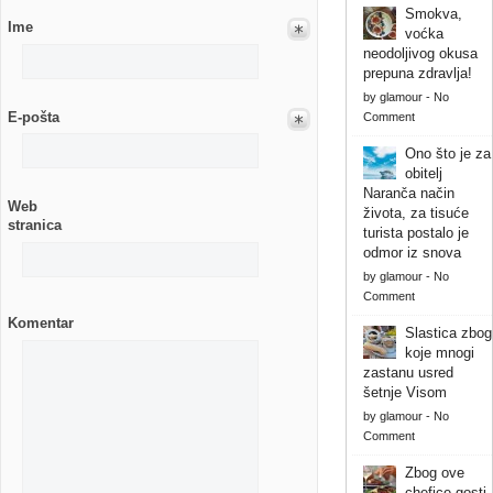
Smokva,
Ime
voćka
neodoljivog okusa
prepuna zdravlja!
by
glamour
-
No
E-pošta
Comment
Ono što je za
obitelj
Naranča način
Web
života, za tisuće
stranica
turista postalo je
odmor iz snova
by
glamour
-
No
Comment
Komentar
Slastica zbog
koje mnogi
zastanu usred
šetnje Visom
by
glamour
-
No
Comment
Zbog ove
chefice gosti