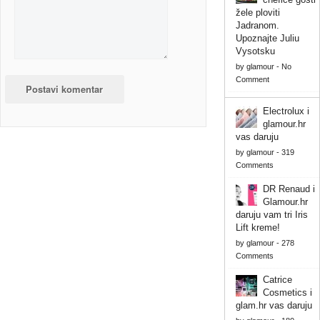
žele ploviti
Jadranom.
Upoznajte Juliu
Vysotsku
by
glamour
-
No
Comment
Electrolux i
glamour.hr
vas daruju
by
glamour
-
319
Comments
DR Renaud i
Glamour.hr
daruju vam tri Iris
Lift kreme!
by
glamour
-
278
Comments
Catrice
Cosmetics i
glam.hr vas daruju