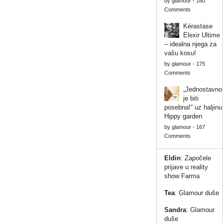
by
glamour
-
180
Comments
Kérastase
Elexir Ultime
– idealna njega za
vašu kosu!
by
glamour
-
175
Comments
„Jednostavno
je biti
posebna!“ uz haljinu
Hippy garden
by
glamour
-
167
Comments
Eldin
:
Započele
prijave u reality
show Farma
Tea
:
Glamour duše
Sandra
:
Glamour
duše