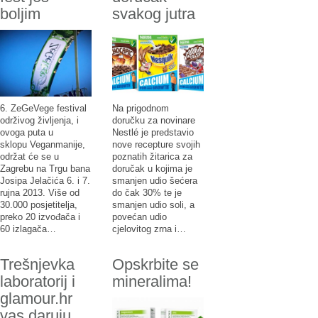
boljim
svakog jutra
6. ZeGeVege festival
Na prigodnom
održivog življenja, i
doručku za novinare
ovoga puta u
Nestlé je predstavio
sklopu Veganmanije,
nove recepture svojih
održat će se u
poznatih žitarica za
Zagrebu na Trgu bana
doručak u kojima je
Josipa Jelačića 6. i 7.
smanjen udio šećera
rujna 2013. Više od
do čak 30% te je
30.000 posjetitelja,
smanjen udio soli, a
preko 20 izvođača i
povećan udio
60 izlagača…
cjelovitog zrna i…
Trešnjevka
Opskrbite se
laboratorij i
mineralima!
glamour.hr
vas daruju