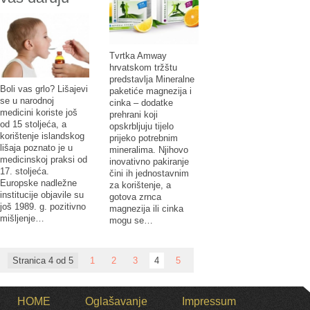
Tvrtka Amway
hrvatskom tržštu
predstavlja Mineralne
Boli vas grlo? Lišajevi
paketiće magnezija i
se u narodnoj
cinka – dodatke
medicini koriste još
prehrani koji
od 15 stoljeća, a
opskrbljuju tijelo
korištenje islandskog
prijeko potrebnim
lišaja poznato je u
mineralima. Njihovo
medicinskoj praksi od
inovativno pakiranje
17. stoljeća.
čini ih jednostavnim
Europske nadležne
za korištenje, a
institucije objavile su
gotova zrnca
još 1989. g. pozitivno
magnezija ili cinka
mišljenje…
mogu se…
Stranica 4 od 5
1
2
3
4
5
HOME
Oglašavanje
Impressum