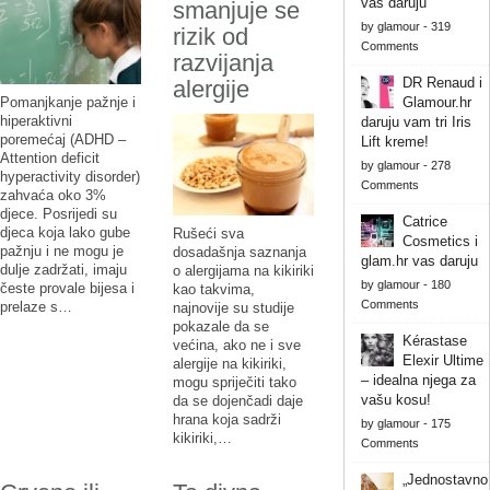
vas daruju
smanjuje se
by
glamour
-
319
rizik od
Comments
razvijanja
DR Renaud i
alergije
Glamour.hr
Pomanjkanje pažnje i
hiperaktivni
daruju vam tri Iris
poremećaj (ADHD –
Lift kreme!
Attention deficit
by
glamour
-
278
hyperactivity disorder)
Comments
zahvaća oko 3%
djece. Posrijedi su
Catrice
djeca koja lako gube
Rušeći sva
Cosmetics i
pažnju i ne mogu je
dosadašnja saznanja
glam.hr vas daruju
dulje zadržati, imaju
o alergijama na kikiriki
by
glamour
-
180
česte provale bijesa i
kao takvima,
Comments
prelaze s…
najnovije su studije
pokazale da se
Kérastase
većina, ako ne i sve
Elexir Ultime
alergije na kikiriki,
– idealna njega za
mogu spriječiti tako
vašu kosu!
da se dojenčadi daje
hrana koja sadrži
by
glamour
-
175
kikiriki,…
Comments
„Jednostavno