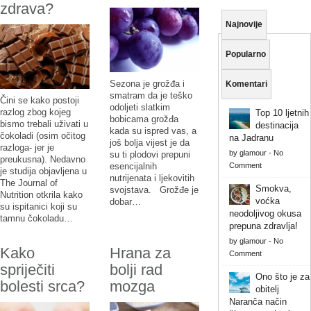
zdrava?
Najnovije
Popularno
Sezona je grožđa i
Komentari
smatram da je teško
Čini se kako postoji
odoljeti slatkim
razlog zbog kojeg
Top 10 ljetnih
bobicama grožđa
bismo trebali uživati u
destinacija
kada su ispred vas, a
čokoladi (osim očitog
na Jadranu
još bolja vijest je da
razloga- jer je
by
glamour
-
No
su ti plodovi prepuni
preukusna). Nedavno
Comment
esencijalnih
je studija objavljena u
nutrijenata i ljekovitih
The Journal of
Smokva,
svojstava. Grožđe je
Nutrition otkrila kako
voćka
dobar…
su ispitanici koji su
neodoljivog okusa
tamnu čokoladu…
prepuna zdravlja!
by
glamour
-
No
Kako
Hrana za
Comment
spriječiti
bolji rad
Ono što je za
bolesti srca?
mozga
obitelj
Naranča način