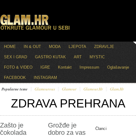
HOME
IN & OUT
MODA
LJEPOTA
ZDRAVLJE
SEX I GRAD
GASTRO KUTAK
ART
MYSTIC
FOTO & VIDEO
IGRE
Kontakt
Impressum
Oglašavanje
FACEBOOK
INSTAGRAM
Popularne teme
Glamourous
Glamour
Glamour.hr
Glam.hr
ZDRAVA PREHRANA
Zašto je
Grožđe je
Članci
čokolada
dobro za vas