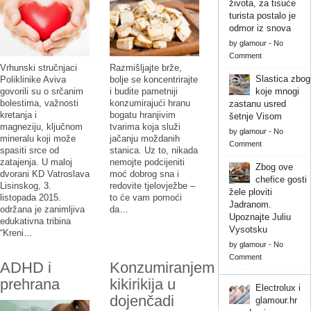
života, za tisuće
turista postalo je
odmor iz snova
by
glamour
-
No
Comment
Vrhunski stručnjaci
Razmišljajte brže,
Slastica zbog
Poliklinike Aviva
bolje se koncentrirajte
govorili su o srčanim
i budite pametniji
koje mnogi
bolestima, važnosti
konzumirajući hranu
zastanu usred
kretanja i
bogatu hranjivim
šetnje Visom
magneziju, ključnom
tvarima koja služi
by
glamour
-
No
mineralu koji može
jačanju moždanih
Comment
spasiti srce od
stanica. Uz to, nikada
zatajenja. U maloj
nemojte podcijeniti
Zbog ove
dvorani KD Vatroslava
moć dobrog sna i
chefice gosti
Lisinskog, 3.
redovite tjelovježbe –
žele ploviti
listopada 2015.
to će vam pomoći
Jadranom.
održana je zanimljiva
da…
Upoznajte Juliu
edukativna tribina
Vysotsku
“Kreni…
by
glamour
-
No
Comment
ADHD i
Konzumiranjem
prehrana
kikirikija u
Electrolux i
dojenčadi
glamour.hr