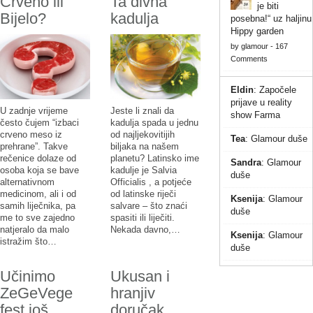
Crveno ili
Ta divna
je biti
Bijelo?
kadulja
posebna!“ uz haljinu
Hippy garden
by
glamour
-
167
Comments
Eldin
:
Započele
prijave u reality
U zadnje vrijeme
Jeste li znali da
show Farma
često čujem “izbaci
kadulja spada u jednu
crveno meso iz
od najljekovitijih
Tea
:
Glamour duše
prehrane”. Takve
biljaka na našem
rečenice dolaze od
planetu? Latinsko ime
Sandra
:
Glamour
osoba koja se bave
kadulje je Salvia
duše
alternativnom
Officialis , a potjeće
medicinom, ali i od
od latinske riječi
Ksenija
:
Glamour
samih liječnika, pa
salvare – što znaći
duše
me to sve zajedno
spasiti ili liječiti.
natjeralo da malo
Nekada davno,…
Ksenija
:
Glamour
istražim što…
duše
Učinimo
Ukusan i
ZeGeVege
hranjiv
fest još
doručak