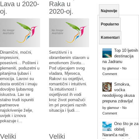
Lava u 2020-
Raka u
oj.
2020-oj.
Najnovije
Popularno
Komentari
Top 10 ljetnih
Dinamični, moćni,
Senzitivni i s
destinacija
impresivni,
obrambenim stavom u
na Jadranu
posesivni… Pošteni i
emotivnom životu…
plemeniti, poduzetni u
Pod utjecajem svog
by
glamour
-
No
pitanjima ljubavi i
vladara, Mjeseca,
Comment
emocija. Lavovi su
Rakovi su osjetljivi,
dosta erotični i imaju
romantični i intuitivni.
Smokva,
dovoljno ljubavnog
Ta intuitivnost i
voćka
iskustva. Lav se
osjetljivost ih vodi
neodoljivog okusa
stalno trudi ispuniti
kroz život pomažući
prepuna zdravlja!
partnerove
im pri procjeni raznih
by
glamour
-
No
najskrivenije želje,
situacija i ljudi.…
Comment
uvijek i iznova
pokazuje i…
Ono što je za
obitelj
Naranča način
Veliki
Veliki