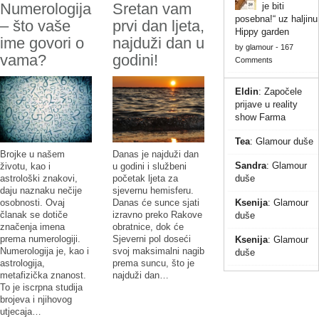
Numerologija
Sretan vam
je biti
posebna!“ uz haljinu
– što vaše
prvi dan ljeta,
Hippy garden
ime govori o
najduži dan u
by
glamour
-
167
vama?
godini!
Comments
Eldin
:
Započele
prijave u reality
show Farma
Tea
:
Glamour duše
Brojke u našem
Danas je najduži dan
Sandra
:
Glamour
životu, kao i
u godini i službeni
duše
astrološki znakovi,
početak ljeta za
daju naznaku nečije
sjevernu hemisferu.
Ksenija
:
Glamour
osobnosti. Ovaj
Danas će sunce sjati
članak se dotiče
izravno preko Rakove
duše
značenja imena
obratnice, dok će
prema numerologiji.
Sjeverni pol doseći
Ksenija
:
Glamour
Numerologija je, kao i
svoj maksimalni nagib
duše
astrologija,
prema suncu, što je
metafizička znanost.
najduži dan…
To je iscrpna studija
brojeva i njihovog
utjecaja…