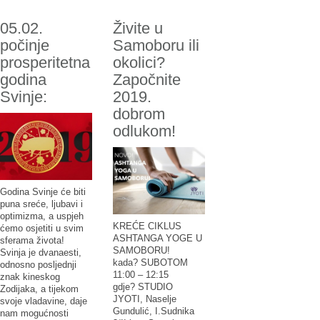
05.02.
Živite u
počinje
Samoboru ili
prosperitetna
okolici?
godina
Započnite
Svinje:
2019.
dobrom
odlukom!
Godina Svinje će biti
puna sreće, ljubavi i
optimizma, a uspjeh
KREĆE CIKLUS
ćemo osjetiti u svim
ASHTANGA YOGE U
sferama života!
SAMOBORU!
Svinja je dvanaesti,
kada? SUBOTOM
odnosno posljednji
11:00 – 12:15
znak kineskog
gdje? STUDIO
Zodijaka, a tijekom
JYOTI, Naselje
svoje vladavine, daje
Gundulić, I.Sudnika
nam mogućnosti