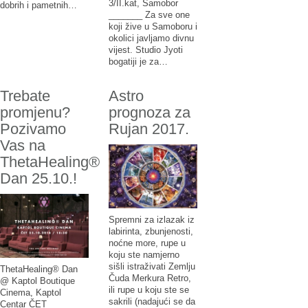
3/II.kat, Samobor
dobrih i pametnih…
_______ Za sve one
koji žive u Samoboru i
okolici javljamo divnu
vijest. Studio Jyoti
bogatiji je za…
Trebate
Astro
promjenu?
prognoza za
Pozivamo
Rujan 2017.
Vas na
ThetaHealing®
Dan 25.10.!
Spremni za izlazak iz
labirinta, zbunjenosti,
noćne more, rupe u
koju ste namjerno
sišli istraživati Zemlju
ThetaHealing® Dan
Čuda Merkura Retro,
@ Kaptol Boutique
ili rupe u koju ste se
Cinema, Kaptol
sakrili (nadajući se da
Centar ČET