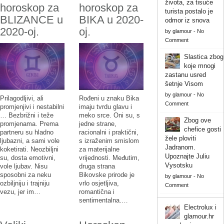
života, za tisuće
horoskop za
horoskop za
turista postalo je
BLIZANCE u
BIKA u 2020-
odmor iz snova
2020-oj.
oj.
by
glamour
-
No
Comment
Slastica zbog
koje mnogi
zastanu usred
šetnje Visom
by
glamour
-
No
Prilagodljivi, ali
Rođeni u znaku Bika
Comment
promjenjivi i nestabilni
imaju tvrdu glavu i
… Bezbrižni i teže
meko srce. Oni su, s
Zbog ove
promjenama. Prema
jedne strane,
chefice gosti
partneru su hladno
racionalni i praktični,
žele ploviti
ljubazni, a sami vole
s izraženim smislom
Jadranom.
koketirati. Neozbiljni
za materijalne
Upoznajte Juliu
su, dosta emotivni,
vrijednosti. Međutim,
Vysotsku
vole ljubav. Nisu
druga strana
sposobni za neku
Bikovske prirode je
by
glamour
-
No
ozbiljniju i trajniju
vrlo osjetljiva,
Comment
vezu, jer im…
romantična i
sentimentalna.…
Electrolux i
glamour.hr