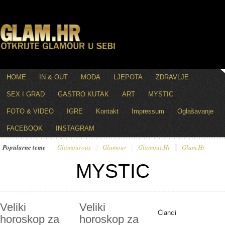
HOME
IN & OUT
MODA
LJEPOTA
ZDRAVLJE
SEX I GRAD
GASTRO KUTAK
ART
MYSTIC
FOTO & VIDEO
IGRE
Kontakt
Impressum
Oglašavanje
FACEBOOK
INSTAGRAM
Popularne teme
Glamourous
Glamour
Glamour.hr
Glam.hr
MYSTIC
Veliki
Veliki
Članci
horoskop za
horoskop za