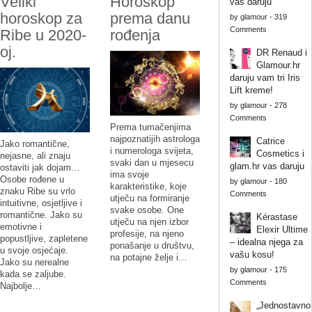
Veliki
Horoskop
vas daruju
horoskop za
prema danu
by
glamour
-
319
Comments
Ribe u 2020-
rođenja
oj.
DR Renaud i
Glamour.hr
daruju vam tri Iris
Lift kreme!
by
glamour
-
278
Comments
Prema tumačenjima
najpoznatijih astrologa
Catrice
Jako romantične,
i numerologa svijeta,
Cosmetics i
nejasne, ali znaju
svaki dan u mjesecu
glam.hr vas daruju
ostaviti jak dojam…
ima svoje
Osobe rođene u
by
glamour
-
180
karakteristike, koje
znaku Ribe su vrlo
Comments
utječu na formiranje
intuitivne, osjetljive i
svake osobe. One
romantične. Jako su
Kérastase
utječu na njen izbor
emotivne i
Elexir Ultime
profesije, na njeno
popustljive, zapletene
– idealna njega za
ponašanje u društvu,
u svoje osjećaje.
vašu kosu!
na potajne želje i…
Jako su nerealne
by
glamour
-
175
kada se zaljube.
Comments
Najbolje…
„Jednostavno