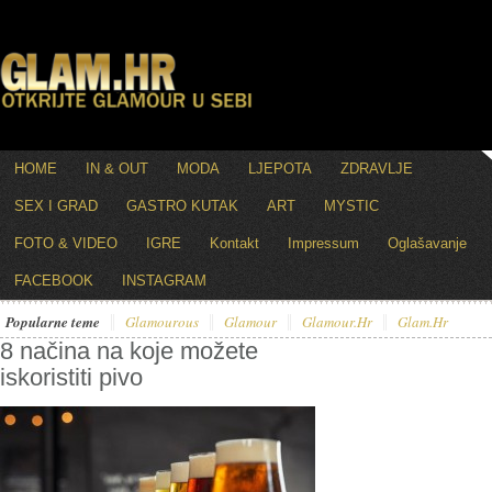
HOME
IN & OUT
MODA
LJEPOTA
ZDRAVLJE
SEX I GRAD
GASTRO KUTAK
ART
MYSTIC
FOTO & VIDEO
IGRE
Kontakt
Impressum
Oglašavanje
FACEBOOK
INSTAGRAM
Popularne teme
Glamourous
Glamour
Glamour.hr
Glam.hr
8 načina na koje možete
iskoristiti pivo