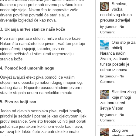
Smokva,
tkanine u pivo i prebrisati drvenu površinu kojoj
voćka
nedostaje sjaja. Nakon što to napravite vaše
neodoljivog okusa
drvene površine povratiti će stari sjaj, a
drvenarija izgledati će kao nova.
prepuna zdravlja!
by
glamour
-
No
3. Uklanja mrtve stanice naše kože
Comment
Pivo nam pomaže ukloniti mrtve stanice kože.
Ono što je za
Nakon što namažete lice pivom, vaš ten postaje
obitelj
ujednačeniji i sjajniji, također, piva će
Naranča način
ukloniti nečistoću i stimulirati regeneraciju
života, za tisuće
stanica kože.
turista postalo je
4. Pomoć kod umornih nogu
odmor iz snova
by
glamour
-
No
Osvježavajući efekt piva pomoći će vašim
Comment
stopalima u opuštanju nakon dugog i napornog,
radnog dana. Napunite posudu hladnim pivom i
Slastica zbog
stavite stopala unutra na nekoliko minuta.
koje mnogi
5. Pivo za bolji san
zastanu usred
šetnje Visom
Jedan od glavnih sastojaka pive, cvijet hmelja,
by
glamour
-
No
prirodni je sedativ i poznat je kao djelotvoran lijek
Comment
protiv nesanice. Sve što trebate učiniti jest oprati
jastučnice jednakom količinom vode kao i piva,
Zbog ove
uz ovaj trik lakše ćete zaspati ukoliko imate
chefice gosti