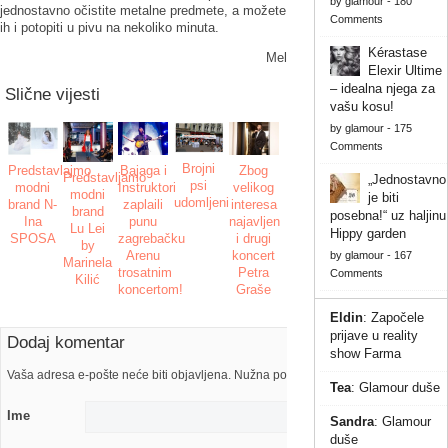
by
glamour
-
180
jednostavno očistite metalne predmete, a možete
Comments
ih i potopiti u pivu na nekoliko minuta.
Kérastase
Mel
Elexir Ultime
– idealna njega za
Slične vijesti
vašu kosu!
by
glamour
-
175
Comments
Brojni
Bajaga i
Zbog
Predstavlajmo
Predstavljamo
„Jednostavno
psi
Instruktori
velikog
modni
modni
je biti
udomljeni
zaplaili
interesa
brand N-
brand
posebna!“ uz haljinu
punu
najavljen
Ina
Lu Lei
Hippy garden
zagrebačku
i drugi
SPOSA
by
Arenu
koncert
by
glamour
-
167
Marinela
trosatnim
Petra
Comments
Kilić
koncertom!
Graše
Eldin
:
Započele
prijave u reality
Dodaj komentar
show Farma
Vaša adresa e-pošte neće biti objavljena. Nužna polja su označena s
Tea
:
Glamour duše
Ime
Sandra
:
Glamour
duše