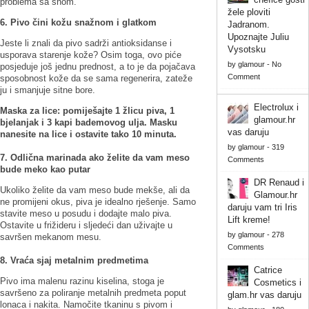
problema sa snom.
žele ploviti
6. Pivo čini kožu snažnom i glatkom
Jadranom.
Upoznajte Juliu
Jeste li znali da pivo sadrži antioksidanse i
Vysotsku
usporava starenje kože? Osim toga, ovo piće
by
glamour
-
No
posjeduje još jednu prednost, a to je da pojačava
Comment
sposobnost kože da se sama regenerira, zateže
ju i smanjuje sitne bore.
Electrolux i
Maska za lice: pomiješajte 1 žlicu piva, 1
glamour.hr
bjelanjak i 3 kapi bademovog ulja. Masku
vas daruju
nanesite na lice i ostavite tako 10 minuta.
by
glamour
-
319
7. Odlična marinada ako želite da vam meso
Comments
bude meko kao putar
DR Renaud i
Ukoliko želite da vam meso bude mekše, ali da
Glamour.hr
ne promijeni okus, piva je idealno rješenje. Samo
daruju vam tri Iris
stavite meso u posudu i dodajte malo piva.
Lift kreme!
Ostavite u frižideru i sljedeći dan uživajte u
by
glamour
-
278
savršen mekanom mesu.
Comments
8. Vraća sjaj metalnim predmetima
Catrice
Pivo ima malenu razinu kiselina, stoga je
Cosmetics i
savršeno za poliranje metalnih predmeta poput
glam.hr vas daruju
lonaca i nakita. Namočite tkaninu s pivom i