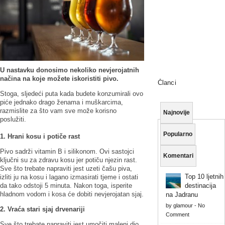
U nastavku donosimo nekoliko nevjerojatnih
načina na koje možete iskoristiti pivo.
Članci
Stoga, sljedeći puta kada budete konzumirali ovo
piće jednako drago ženama i muškarcima,
razmislite za što vam sve može korisno
Najnovije
poslužiti.
Popularno
1. Hrani kosu i potiče rast
Pivo sadrži vitamin B i silikonom. Ovi sastojci
Komentari
ključni su za zdravu kosu jer potiču njezin rast.
Sve što trebate napraviti jest uzeti čašu piva,
Top 10 ljetnih
izliti ju na kosu i lagano izmasirati tjeme i ostati
da tako odstoji 5 minuta. Nakon toga, isperite
destinacija
hladnom vodom i kosa će dobiti nevjerojatan sjaj.
na Jadranu
by
glamour
-
No
2. Vraća stari sjaj drvenariji
Comment
Sve što trebate napraviti jest umočiti maleni dio