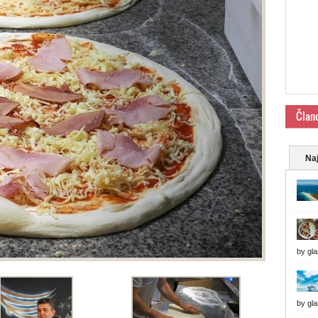
Član
Naj
by
gl
by
gl