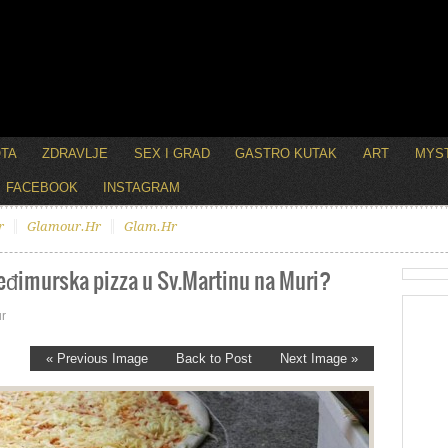
OTA
ZDRAVLJE
SEX I GRAD
GASTRO KUTAK
ART
MYST
FACEBOOK
INSTAGRAM
r
Glamour.hr
Glam.hr
međimurska pizza u Sv.Martinu na Muri?
r
« Previous Image
Back to Post
Next Image »