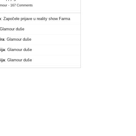
amour
-
167 Comments
n
:
Započele prijave u reality show Farma
Glamour duše
ra
:
Glamour duše
ija
:
Glamour duše
ija
:
Glamour duše