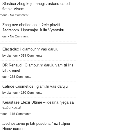
Slastica zbog koje mnogi zastanu usred
šetnje Visom
amour
-
No Comment
Zbog ove chefice gosti žele ploviti
Jadranom. Upoznajte Juliu Vysotsku
amour
-
No Comment
Electrolux i glamour.hr vas daruju
by
glamour
-
319 Comments
DR Renaud i Glamour.hr daruju vam tri Iris
Lift kreme!
amour
-
278 Comments
Catrice Cosmetics i glam.hr vas daruju
by
glamour
-
180 Comments
Kérastase Elexir Ultime – idealna njega za
vašu kosu!
amour
-
175 Comments
„Jednostavno je biti posebna!“ uz haljinu
Hippy garden