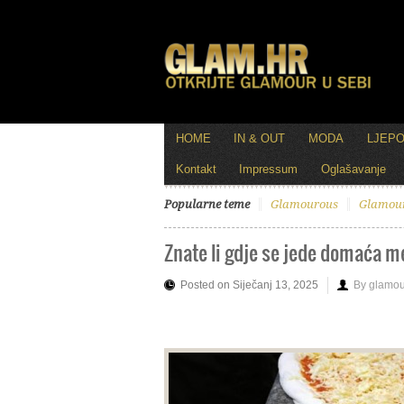
HOME
IN & OUT
MODA
LJEP
Kontakt
Impressum
Oglašavanje
Popularne teme
Glamourous
Glamou
Znate li gdje se jede domaća 
Posted on Siječanj 13, 2025
By glamou