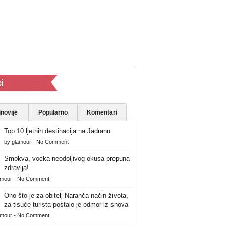
ci
novije
Popularno
Komentari
Top 10 ljetnih destinacija na Jadranu
by
glamour
-
No Comment
Smokva, voćka neodoljivog okusa prepuna
zdravlja!
amour
-
No Comment
Ono što je za obitelj Naranča način života,
za tisuće turista postalo je odmor iz snova
amour
-
No Comment