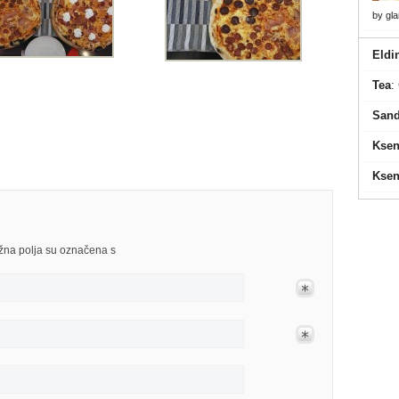
by
gl
Eldi
Tea
:
Sand
Ksen
Ksen
užna polja su označena s