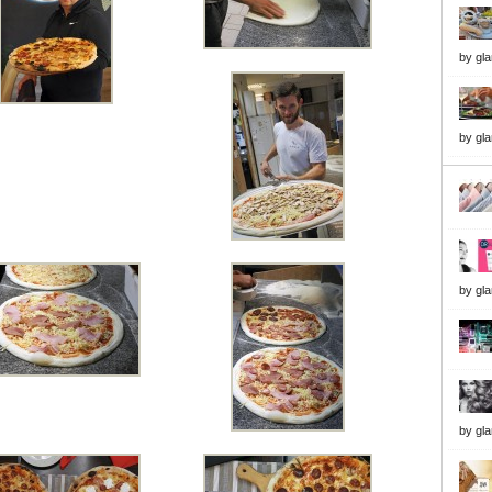
by
gl
by
gl
by
gl
by
gl