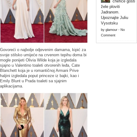
chefice gosti
žele ploviti
Jadranom.
Upoznajte Juliu
Vysotsku
by
glamour
-
No
Comment
Govoreći o najbolje odjevenim damama, kipić za
svoje stilsko umijeće na crvenom tepihu doma bi
mogle ponijeti Olivia Wilde koja je izgledala
sjajno u Valentino toaleti otvorenih leđa, Cate
Blanchett koja je u romantičnoj Armani Prive
haljini izgledala poput princeze iz bajki, kao i
Emily Blunt u Prada toaleti sa sjajnim
aplikacijama.