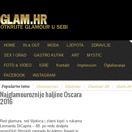
HOME
IN & OUT
MODA
LJEPOTA
ZDRAVLJE
SEX I GRAD
GASTRO KUTAK
ART
MYSTIC
FOTO & VIDEO
IGRE
Kontakt
Impressum
Oglašavanje
FACEBOOK
INSTAGRAM
Popularne teme
Glamourous
Glamour
Glamour.hr
Glam.hr
Najglamouroznije haljine Oscara
2016
Red glamura, red šljokica i zlatni kipić u rukama
Leonarda DiCapria – 88. po redu dodjela
američkih filmskih nagrada Academy Award je