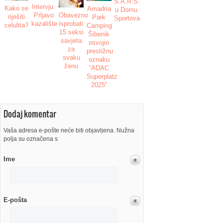
S.A.R.S.
Intervju:
Kako se
Amadria
u Domu
Obavezno
Prljavo
riješiti
Park
Sportova
isprobati:
kazalište
celulita?
Camping
15 seksi
Šibenik
savjeta
osvojio
za
prestižnu
svaku
oznaku
ženu
“ADAC
Superplatz
2025”
Dodaj komentar
Vaša adresa e-pošte neće biti objavljena. Nužna
polja su označena s
Ime
E-pošta