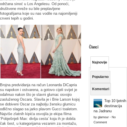
održana sinoć u Los Angelesu. Od ponoći,
društvene mreže su bile preplavljene
fotografijama koje su nas vodile na najomiljeniji
crveni tepih u godini.
Članci
Najnovije
Popularno
Brojna predviđanja na račun Leonarda DiCapria
Komentari
su napokon i ostvarena, a gotovo cijeli svijet je
odahnuo nakon što je slavni glumac osvojio
zasluženog Oscara. Slavila je i Brie Larson kojoj
Top 10 ljetnih
se dobiveni Oscar za najbolju žensku glumicu
destinacija
odlično slagao sa jarko plavom Gucci toaletom.
na Jadranu
Najviše zlatnih kipića osvojila je ekipa filma
by
glamour
-
No
‘Pobješnjeli Max: divlja cesta’ koja ih je dobila
Comment
čak šest, u kategorijama vezanim za montažu,