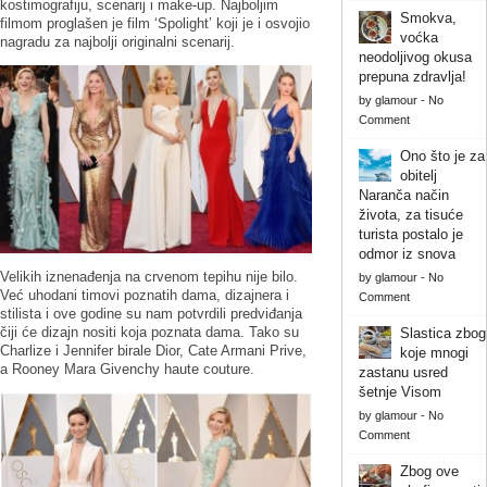
kostimografiju, scenarij i make-up. Najboljim
Smokva,
filmom proglašen je film ‘Spolight’ koji je i osvojio
voćka
nagradu za najbolji originalni scenarij.
neodoljivog okusa
prepuna zdravlja!
by
glamour
-
No
Comment
Ono što je za
obitelj
Naranča način
života, za tisuće
turista postalo je
odmor iz snova
Velikih iznenađenja na crvenom tepihu nije bilo.
by
glamour
-
No
Već uhodani timovi poznatih dama, dizajnera i
Comment
stilista i ove godine su nam potvrdili predviđanja
čiji će dizajn nositi koja poznata dama. Tako su
Slastica zbog
Charlize i Jennifer birale Dior, Cate Armani Prive,
koje mnogi
a Rooney Mara Givenchy haute couture.
zastanu usred
šetnje Visom
by
glamour
-
No
Comment
Zbog ove