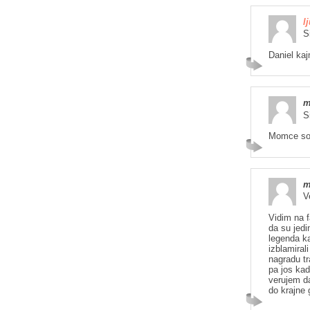
l
S
Daniel ka
m
S
Momce so 
m
V
Vidim na f
da su jedi
legenda ka
izblamiral
nagradu tr
pa jos kad
verujem da
do krajne 