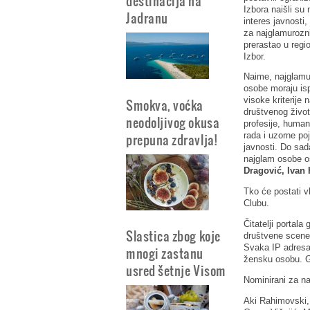
destinacija na
Izbora naišli su 
Jadranu
interes javnosti, 
za najglamurozn
prerastao u regio
Izbor.
Naime, najglamu
osobe moraju isp
visoke kriterije 
Smokva, voćka
društvenog život
neodoljivog okusa
profesije, human
prepuna zdravlja!
rada i uzorne po
javnosti. Do sada
najglam osobe os
Dragović, Ivan 
Tko će postati v
Clubu.
Čitatelji portal
Slastica zbog koje
društvene scene.
Svaka IP adresa
mnogi zastanu
žensku osobu. 
usred šetnje Visom
Nominirani za n
Aki Rahimovski, 