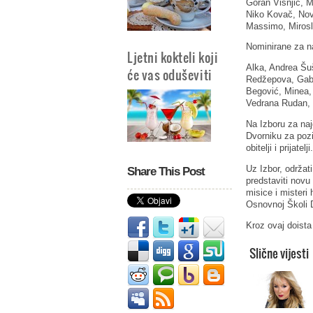
Goran Višnjić, M
Niko Kovač, Nova
Massimo, Mirosla
Nominirane za n
Ljetni kokteli koji
Alka, Andrea Šuš
će vas oduševiti
Redžepova, Gabi
Begović, Minea,
Vedrana Rudan, 
Na Izboru za naj
Dvorniku za pozi
obitelji i prijatelji.
Uz Izbor, održati
Share This Post
predstaviti novu 
misice i misteri
Osnovnoj Školi 
Kroz ovaj doist
Slične vijesti