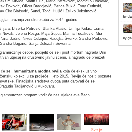
aksim Mrvica, Marin Čilić, Mario Petreković, Momčilo Otašević,
k Đoković, Oliver Dragojević, Perica Bukić, Tony Cetinski,
v Ćiro Blažević, Sandi, Tonči Huljić i Željko Joksimović.
by
gl
ajglamurozniju žensku osobu za 2014. godinu:
njara, Biserka Petrović, Blanka Vlašić, Emilija Kokić, Esma
 Novak, Jelena Rozga, Maja Šuput, Marina Tucaković, Mia
by
gl
 Nina Badrić, Nives Celzijus, Radojka Šverko, Sandra Perković,
Sandra Bagarić, Sanja Doležal i Severina.
glamuroznije osobe, podijelit će se i post mortum nagrada Dini
tivan utjecaj na društveno javnu scenu, a nagradu će preuzeti
 će se i
humanitarna modna revija
koja će ekskluzivno
žensku kolekciju za proljeće i ljeto 2015.
Reviju će nositi poznate
 hrvatske. Finacijska sredstva ovoga puta darovati će se
Dragutin Tadijanović u Vukovaru.
a glamourozan program vodit će nas Vjekoslava Bach.
Sve je