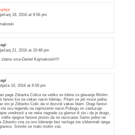
jupkja
iječanj 18, 2016 at 9:56 pm
jmakoski
agi
iječanj 21, 2016 at 10:48 pm
zlatno srce-Daniel Kajmakoski!!!!
agi
eljača 10, 2016 at 8:50 pm
an page Zdravka Colica na veliko se lobira za glasanje.Mislim
ni fanovi koi na vakav nacin lobiraju. Pitam se jeli moze jedna
o sto je Zdravko Colic da si dozvoli vakav blam. Dragi fanovi
i ste ovu legendu na najmizernii nacin.Pobogu on zasluzuje
ajne vrednosti a ne neke nagrade za glamur ili sto i da je drugo,
 vidite njegive fanove prosto da se razocaras.Samo jedno ne
 Zdravko zna za ovo lobiranje bez razloga ste izblamirali njega
granice. Smirite se malo molim vas.