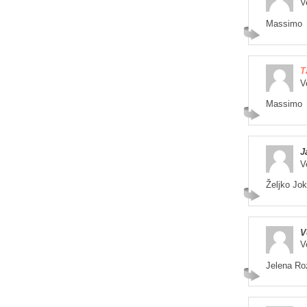
V
Massimo
T
V
Massimo
J
V
Željko Jok
V
V
Jelena Roz