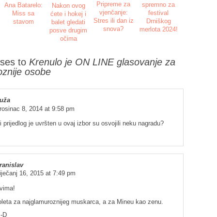
Pripreme za
spremno za
Ana Batarelo:
Nakon ovog
vjenčanje:
festival
Miss sa
ćete i hokej i
Stres ili dan iz
Drniškog
stavom
balet gledati
snova?
merlota 2024!
posve drugim
očima
ses to
Krenulo je ON LINE glasovanje za
znije osobe
uža
rosinac 8, 2014 at 9:58 pm
iji prijedlog je uvršten u ovaj izbor su osvojili neku nagradu?
ranislav
iječanj 16, 2015 at 7:49 pm
vima!
oleta za najglamuroznijeg muskarca, a za Mineu kao zenu.