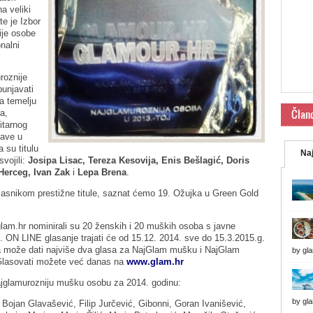
na veliki
te je Izbor
ije osobe
nalni
roznije
unjavati
na temelju
Član
a,
itarnog
jave u
 su titulu
Naj
vojili:
Josipa Lisac, Tereza Kesovija, Enis Bešlagić, Doris
Herceg, Ivan Zak
i
Lepa Brena
.
lasnikom prestižne titule, saznat ćemo 19. Ožujka u Green Gold
a glam.hr nominirali su 20 ženskih i 20 muških osoba s javne
 ON LINE glasanje trajati će od 15.12. 2014. sve do 15.3.2015.g.
 može dati najviše dva glasa za NajGlam mušku i NajGlam
by
gl
Glasovati možete već danas na
www.glam.hr
ajglamurozniju mušku osobu za 2014. godinu:
by
gl
Bojan Glavašević, Filip Jurčević, Gibonni, Goran Ivanišević,