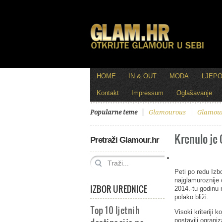
HOME
IN & OUT
MODA
LJEP
Kontakt
Impressum
Oglašavanje
Popularne teme
Glamourous
Glamou
Krenulo je
Pretraži Glamour.hr
Peti po redu Izb
najglamuroznije
IZBOR UREDNICE
2014.-tu godinu
polako bliži.
Top 10 ljetnih
Visoki kriteriji ko
postavili ograniz