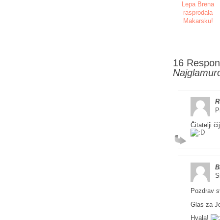
Lepa Brena
rasprodala
Makarsku!
16 Respon
Najglamuro
R
P
Čitatelji č
B
S
Pozdrav s
Glas za J
Hvala!