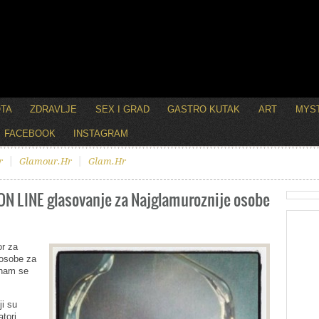
OTA
ZDRAVLJE
SEX I GRAD
GASTRO KUTAK
ART
MYST
FACEBOOK
INSTAGRAM
r
Glamour.hr
Glam.hr
 ON LINE glasovanje za Najglamuroznije osobe
or za
 osobe za
 nam se
ji su
atori