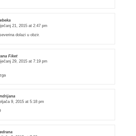
ebeka
iječanj 21, 2015 at 2:47 pm
verina dolazi u obzir.
vana Fiket
iječanj 29, 2015 at 7:19 pm
zga
ndrijana
eljača 9, 2015 at 5:18 pm
O
edrana