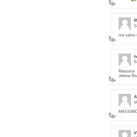
R
S
ma samo se
I
S
Massimo
Jelena Ro
A
V
MASSIM
V