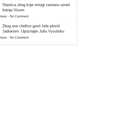
Slastica zbog koje mnogi zastanu usred
šetnje Visom
amour
-
No Comment
Zbog ove chefice gosti žele ploviti
Jadranom. Upoznajte Juliu Vysotsku
amour
-
No Comment