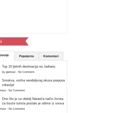
ci
novije
Popularno
Komentari
Top 10 ljetnih destinacija na Jadranu
by
glamour
-
No Comment
Smokva, voćka neodoljivog okusa prepuna
zdravlja!
amour
-
No Comment
Ono što je za obitelj Naranča način života,
za tisuće turista postalo je odmor iz snova
amour
-
No Comment