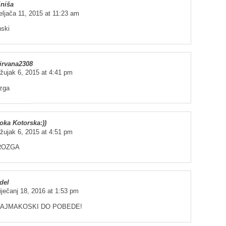
iniša
eljača 11, 2015 at 11:23 am
nski
irvana2308
žujak 6, 2015 at 4:41 pm
zga
oka Kotorska:))
žujak 6, 2015 at 4:51 pm
ROZGA
del
iječanj 18, 2016 at 1:53 pm
KAJMAKOSKI DO POBEDE!