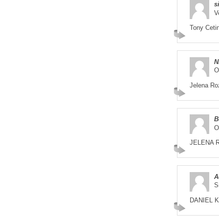
s
V
Tony Ceti
N
O
Jelena Ro
B
O
JELENA 
A
S
DANIEL 