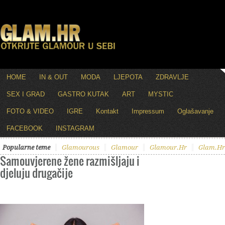
HOME
IN & OUT
MODA
LJEPOTA
ZDRAVLJE
SEX I GRAD
GASTRO KUTAK
ART
MYSTIC
FOTO & VIDEO
IGRE
Kontakt
Impressum
Oglašavanje
FACEBOOK
INSTAGRAM
Popularne teme
Glamourous
Glamour
Glamour.hr
Glam.hr
Samouvjerene žene razmišljaju i
djeluju drugačije