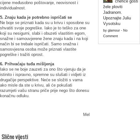
chefice gosti
cijene međusobno poštovanje, neovisnost i
žele ploviti
individualnost.
Jadranom.
5. Znaju kada je potrebno ispričati se
Upoznajte Juliu
Ne boje se priznati kada su u krivu i sposobne su
Vysotsku
shvatiti svoje pogreške. Iako je to teško za one
by
glamour
-
No
koji su nesigurni, slabi i obuzeti vlastitim egom,
Comment
snažne i samouvjerene žene znaju kada i na koji
način bi se trebale ispričati. Samo snažna i
samosvjesna osoba može priznati vlastite
pogreške i tražiti oprost.
6. Prihvaćaju tuđa mišljenja
Iako se ne boje zauzeti za ono što vjeruju da je
istinito i ispravno, spremne su slušati i vidjeti iz
drugačije perspektive. Neće se složiti s vama
ako misle da ste u krivu, ali će pokušati
razumjeti vašu stranu priče prije nego što donesu
konačnu odluku.
Mel
Slične vijesti