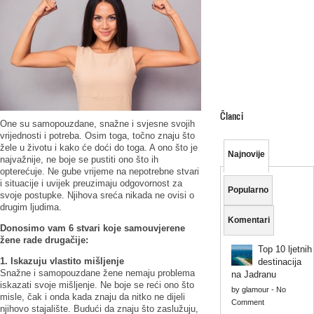
Članci
One su samopouzdane, snažne i svjesne svojih
vrijednosti i potreba. Osim toga, točno znaju što
žele u životu i kako će doći do toga. A ono što je
Najnovije
najvažnije, ne boje se pustiti ono što ih
opterećuje. Ne gube vrijeme na nepotrebne stvari
i situacije i uvijek preuzimaju odgovornost za
Popularno
svoje postupke. Njihova sreća nikada ne ovisi o
drugim ljudima.
Komentari
Donosimo vam 6 stvari koje samouvjerene
žene rade drugačije:
Top 10 ljetnih
1. Iskazuju vlastito mišljenje
destinacija
Snažne i samopouzdane žene nemaju problema
na Jadranu
iskazati svoje mišljenje. Ne boje se reći ono što
by
glamour
-
No
misle, čak i onda kada znaju da nitko ne dijeli
Comment
njihovo stajalište. Budući da znaju što zaslužuju,