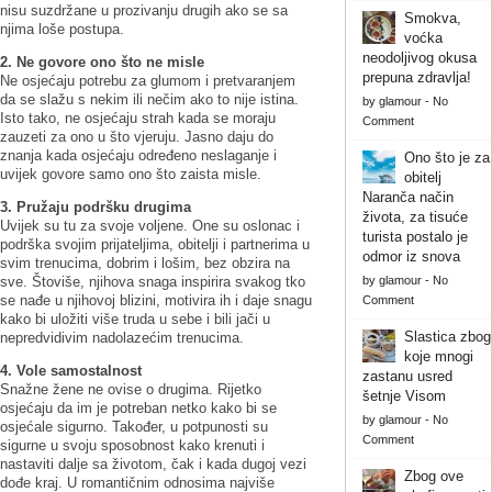
nisu suzdržane u prozivanju drugih ako se sa
Smokva,
njima loše postupa.
voćka
neodoljivog okusa
2. Ne govore ono što ne misle
prepuna zdravlja!
Ne osjećaju potrebu za glumom i pretvaranjem
da se slažu s nekim ili nečim ako to nije istina.
by
glamour
-
No
Isto tako, ne osjećaju strah kada se moraju
Comment
zauzeti za ono u što vjeruju. Jasno daju do
znanja kada osjećaju određeno neslaganje i
Ono što je za
uvijek govore samo ono što zaista misle.
obitelj
Naranča način
3. Pružaju podršku drugima
života, za tisuće
Uvijek su tu za svoje voljene. One su oslonac i
turista postalo je
podrška svojim prijateljima, obitelji i partnerima u
odmor iz snova
svim trenucima, dobrim i lošim, bez obzira na
sve. Štoviše, njihova snaga inspirira svakog tko
by
glamour
-
No
se nađe u njihovoj blizini, motivira ih i daje snagu
Comment
kako bi uložiti više truda u sebe i bili jači u
Slastica zbog
nepredvidivim nadolazećim trenucima.
koje mnogi
4. Vole samostalnost
zastanu usred
Snažne žene ne ovise o drugima. Rijetko
šetnje Visom
osjećaju da im je potreban netko kako bi se
by
glamour
-
No
osjećale sigurno. Također, u potpunosti su
Comment
sigurne u svoju sposobnost kako krenuti i
nastaviti dalje sa životom, čak i kada dugoj vezi
Zbog ove
dođe kraj. U romantičnim odnosima najviše