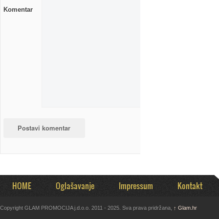
Komentar
HOME
Oglašavanje
Impressum
Kontakt
Copyright GLAM PROMOCIJA j.d.o.o. 2011 - 2025. Sva prava pridržana,
↑
Glam.hr