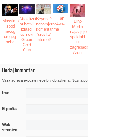
Fan
Beyoncé
Atraktivni
Massimo:
Dino
Zona
nenamjerno
subotnji
Ispod
Merlin
komentarima
izlasci
nekog
najavljuje
“srušila”
uz novi
drugog
spektakl
internet!
Green
neba
u
Gold
zagrebačkoj
Club
Areni
Dodaj komentar
Vaša adresa e-pošte neće biti objavljena. Nužna polja su označena s
Ime
E-pošta
Web
stranica