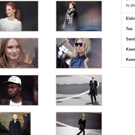
by
gl
Eldi
Tea
:
Sand
Ksen
Ksen