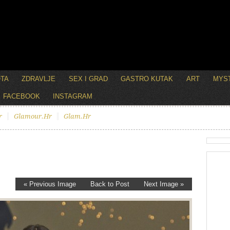
OTA
ZDRAVLJE
SEX I GRAD
GASTRO KUTAK
ART
MYST
FACEBOOK
INSTAGRAM
r
Glamour.hr
Glam.hr
« Previous Image
Back to Post
Next Image »