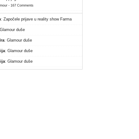
amour
-
167 Comments
n
:
Započele prijave u reality show Farma
Glamour duše
ra
:
Glamour duše
ija
:
Glamour duše
ija
:
Glamour duše