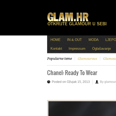
HOME
IN & OUT
MODA
LJEP
Kontakt
Impressum
Oglašavanje
Popularne teme
Glamourous
Glamou
Chanel: Ready To Wear
Posted on Ožujak 15, 2013
By glamour