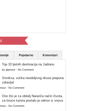
ci
novije
Popularno
Komentari
Top 10 ljetnih destinacija na Jadranu
by
glamour
-
No Comment
Smokva, voćka neodoljivog okusa prepuna
zdravlja!
amour
-
No Comment
Ono što je za obitelj Naranča način života,
za tisuće turista postalo je odmor iz snova
amour
-
No Comment