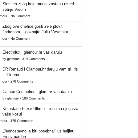
Slastica zbog koje mnogi zastanu usred
šetnje Visom
amour
-
No Comment
Zbog ove chefice gosti žele ploviti
Jadranom. Upoznajte Juliu Vysotsku
amour
-
No Comment
Electrolux i glamour.hr vas daruju
by
glamour
-
319 Comments
DR Renaud i Glamour.hr daruju vam tri Iris
Lift kreme!
amour
-
278 Comments
Catrice Cosmetics i glam.hr vas daruju
by
glamour
-
180 Comments
Kérastase Elexir Ultime – idealna njega za
vašu kosu!
amour
-
175 Comments
„Jednostavno je biti posebna!“ uz haljinu
Hippy garden