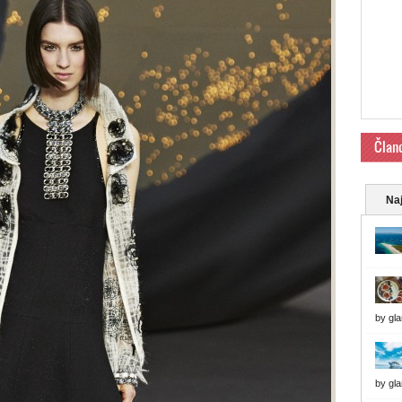
Član
Naj
by
gl
by
gl